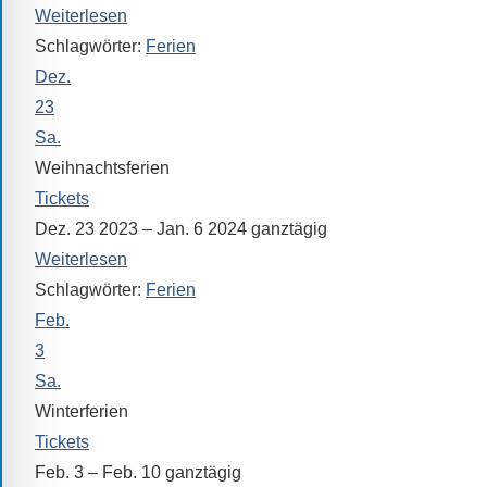
Verfügung.
Weiterlesen
Schlagwörter:
Ferien
Dez.
23
Sa.
Weihnachtsferien
Tickets
Dez. 23 2023 – Jan. 6 2024
ganztägig
Weiterlesen
Schlagwörter:
Ferien
Feb.
3
Sa.
Winterferien
Tickets
Feb. 3 – Feb. 10
ganztägig