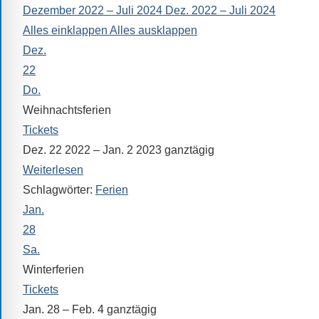
Dezember 2022 – Juli 2024
Dez. 2022 – Juli 2024
alle
Alles einklappen
Alles ausklappen
Fragen
Dez.
Antworten
zu
22
bieten.
Do.
Daneben
Weihnachtsferien
gibt
Tickets
es
Dez. 22 2022 – Jan. 2 2023
ganztägig
viele
Weiterlesen
Beiträge
Schlagwörter:
Ferien
zu
Jan.
den
28
Aktivitäten
Sa.
an
Winterferien
unserer
Tickets
Schule.
Jan. 28 – Feb. 4
ganztägig
Ob