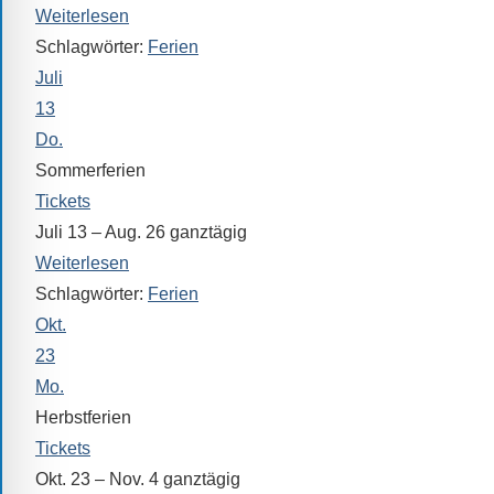
Sollten
Weiterlesen
Sie
Schlagwörter:
Ferien
einmal
Juli
eine
13
Information
Do.
nicht
Sommerferien
finden,
Tickets
stehen
Juli 13 – Aug. 26
ganztägig
am
Weiterlesen
Ende
Schlagwörter:
Ferien
jeder
Seite
Okt.
verschiedene
23
Möglichkeiten
Mo.
der
Herbstferien
Suche
Tickets
zur
Okt. 23 – Nov. 4
ganztägig