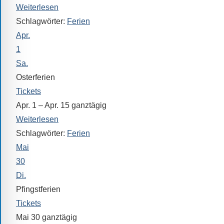
Sprach-,
Weiterlesen
Mathematik-
Schlagwörter:
Ferien
oder
Apr.
Sportwettkampf,
1
Musik-
Sa.
oder
Osterferien
Theaterveranstaltung,
Tickets
Exkursion
Apr. 1 – Apr. 15
ganztägig
oder
Weiterlesen
Reise
Schlagwörter:
Ferien
–
Mai
unsere
30
Schülerinnen
Di.
und
Schüler
Pfingstferien
sind
Tickets
dabei!
Mai 30
ganztägig