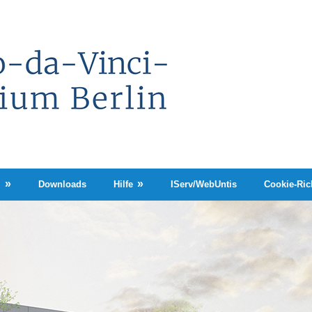
Leonardo-
da-
Vinci-
Gymnasium
Berlin
n
Downloads
Hilfe
IServ/WebUntis
Cookie-Rich