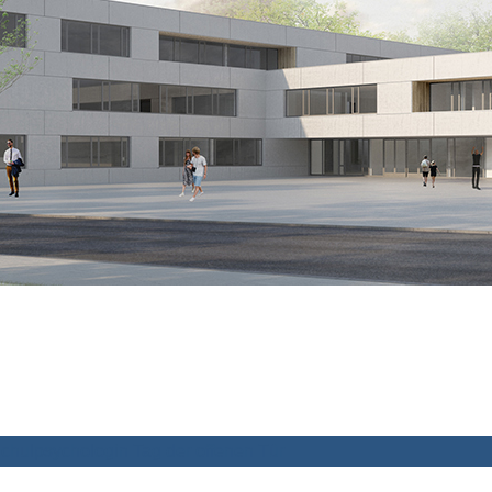
chulpsychologin
Tag der offenen Tür