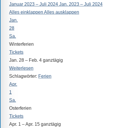
Januar 2023 – Juli 2024
Jan. 2023 – Juli 2024
alle
Alles einklappen
Alles ausklappen
Fragen
Jan.
Antworten
zu
28
bieten.
Sa.
Daneben
Winterferien
gibt
Tickets
es
Jan. 28 – Feb. 4
ganztägig
viele
Weiterlesen
Beiträge
Schlagwörter:
Ferien
zu
Apr.
den
1
Aktivitäten
Sa.
an
Osterferien
unserer
Tickets
Schule.
Apr. 1 – Apr. 15
ganztägig
Ob