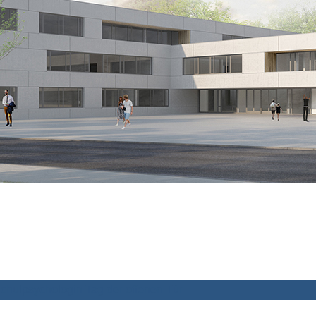
chulpsychologin
Tag der offenen Tür