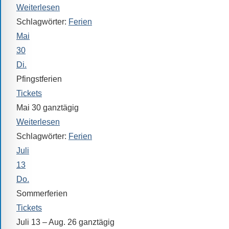
Sprach-,
Weiterlesen
Mathematik-
Schlagwörter:
Ferien
oder
Mai
Sportwettkampf,
30
Musik-
Di.
oder
Pfingstferien
Theaterveranstaltung,
Tickets
Exkursion
Mai 30
ganztägig
oder
Weiterlesen
Reise
Schlagwörter:
Ferien
–
Juli
unsere
13
Schülerinnen
Do.
und
Schüler
Sommerferien
sind
Tickets
dabei!
Juli 13 – Aug. 26
ganztägig