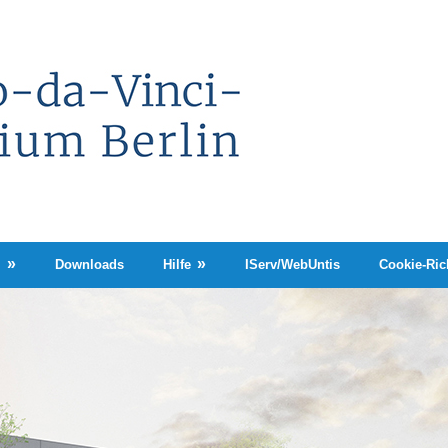
Leonardo-
da-
Vinci-
Gymnasium
Berlin
n
Downloads
Hilfe
IServ/WebUntis
Cookie-Rich