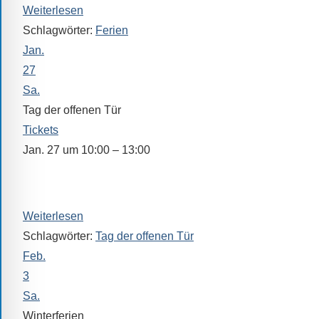
Verfügung.
Weiterlesen
Schlagwörter:
Ferien
Jan.
27
Sa.
Tag der offenen Tür
Tickets
Jan. 27 um 10:00 – 13:00
In dieser Zeit steht Ihnen auch unser Oberstufenkoordinat
Wechselwünsche als Ansprechpartner zur Verfügung (Rau
Weiterlesen
Schlagwörter:
Tag der offenen Tür
Feb.
3
Sa.
Winterferien