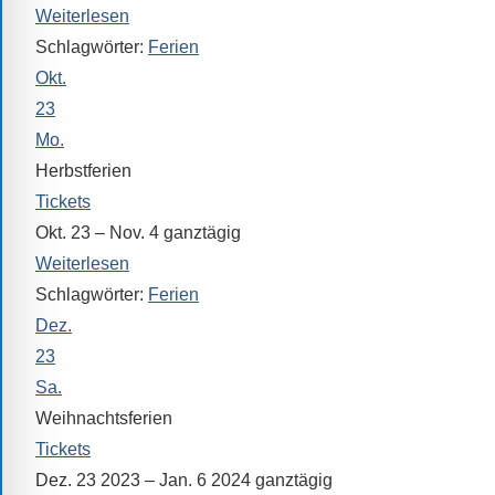
Sollten
Weiterlesen
Sie
Schlagwörter:
Ferien
einmal
Okt.
eine
23
Information
Mo.
nicht
Herbstferien
finden,
Tickets
stehen
Okt. 23 – Nov. 4
ganztägig
am
Weiterlesen
Ende
Schlagwörter:
Ferien
jeder
Seite
Dez.
verschiedene
23
Möglichkeiten
Sa.
der
Weihnachtsferien
Suche
Tickets
zur
Dez. 23 2023 – Jan. 6 2024
ganztägig