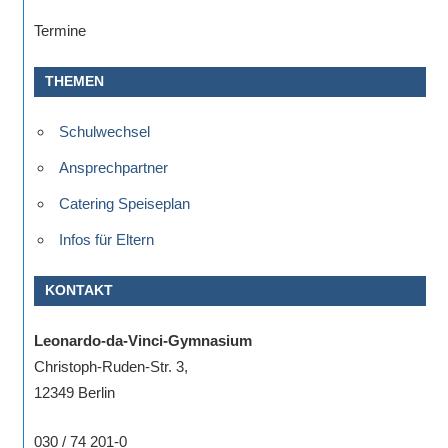
eine
Termine
Information
nicht
THEMEN
finden,
stehen
Schulwechsel
am
Ansprechpartner
Ende
jeder
Catering Speiseplan
Seite
Infos für Eltern
verschiedene
Möglichkeiten
KONTAKT
der
Suche
Leonardo-da-Vinci-Gymnasium
zur
Christoph-Ruden-Str. 3,
Verfügung.
12349 Berlin
030 / 74 201-0