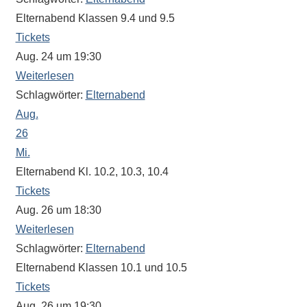
Antworten
Elternabend Klassen 9.4 und 9.5
zu
bieten.
Tickets
Daneben
Aug. 24 um 19:30
gibt
Weiterlesen
es
Schlagwörter:
Elternabend
viele
Aug.
Beiträge
26
zu
Mi.
den
Elternabend Kl. 10.2, 10.3, 10.4
Aktivitäten
Tickets
an
Aug. 26 um 18:30
unserer
Weiterlesen
Schule.
Schlagwörter:
Elternabend
Ob
Elternabend Klassen 10.1 und 10.5
Sprach-,
Mathematik-
Tickets
oder
Aug. 26 um 19:30