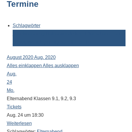
Termine
Kontaktdaten,
Informationen
zur
Zusammensetzung
Schlagwörter
der
Berufsberatung
Betriebspraktikum
Elternabend
Ferien
Schülerschaft
Schulpsychologin
Tag der offenen Tür
oder
zur
August 2020
Aug. 2020
Ausstattung
Alles einklappen
Alles ausklappen
der
Aug.
Räume
24
–
Mo.
wir
Elternabend Klassen 9.1, 9.2, 9.3
versuchen
Tickets
auf
Aug. 24 um 18:30
alle
Weiterlesen
Fragen
Schlagwörter:
Elternabend