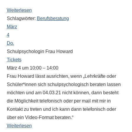
Sportwettkampf,
Weiterlesen
Musik-
Schlagwörter:
Berufsberatung
oder
März
Theaterveranstaltung,
4
Exkursion
Do.
oder
Schulpsychologin Frau Howard
Reise
Tickets
–
unsere
März 4 um 10:00 – 14:00
Schülerinnen
Frau Howard lässt ausrichten, wenn „Lehrkräfte oder
und
Schüler*innen sich schulpsychologisch beraten lassen
Schüler
möchten und am 04.03.21 nicht können, dann besteht
sind
die Möglichkeit telefonisch oder per mail mit mir in
dabei!
Kontakt zu treten und ich kann dann telefonisch oder
Sollten
über ein Video-Format beraten.“
Sie
Weiterlesen
einmal