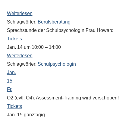
Antworten
Wird verschoben!
zu
Weiterlesen
bieten.
Schlagwörter:
Berufsberatung
Daneben
Sprechstunde der Schulpsychologin Frau Howard
gibt
Tickets
es
Jan. 14 um 10:00 – 14:00
viele
Beiträge
Weiterlesen
zu
Schlagwörter:
Schulpsychologin
den
Jan.
Aktivitäten
15
an
Fr.
unserer
Q2 (evtl. Q4): Assessment-Training wird verschoben!
Schule.
Tickets
Ob
Jan. 15
ganztägig
Sprach-,
„BOB“ (Berufsorientierung und Bewerbung)
Mathematik-
oder
Wird verschoben!