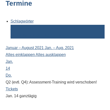
Termine
Kontaktdaten,
Informationen
zur
Zusammensetzung
Schlagwörter
der
Berufsberatung
Betriebspraktikum
Elternabend
Ferien
Schülerschaft
Schulpsychologin
Tag der offenen Tür
oder
zur
Januar – August 2021
Jan. – Aug. 2021
Ausstattung
Alles einklappen
Alles ausklappen
der
Jan.
Räume
14
–
Do.
wir
Q2 (evtl. Q4): Assessment-Training wird verschoben!
versuchen
Tickets
auf
Jan. 14
ganztägig
alle
„BOB“ (Berufsorientierung und Bewerbung)
Fragen