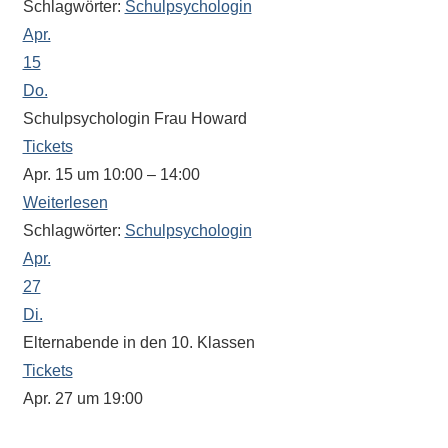
Schlagwörter:
Schulpsychologin
eine
Apr.
Information
15
nicht
Do.
finden,
Schulpsychologin Frau Howard
stehen
am
Tickets
Ende
Apr. 15 um 10:00 – 14:00
jeder
Weiterlesen
Seite
Schlagwörter:
Schulpsychologin
verschiedene
Apr.
Möglichkeiten
27
der
Di.
Suche
Elternabende in den 10. Klassen
zur
Tickets
Verfügung.
Apr. 27 um 19:00
Der Beginn wird von den Klassenleitungen festgelegt.