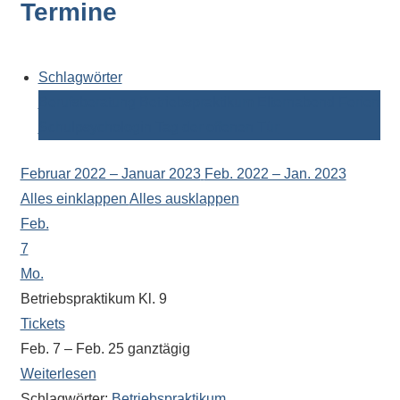
Termine
Kontaktdaten,
Informationen
zur
Zusammensetzung
Schlagwörter
der
Berufsberatung
Betriebspraktikum
Elternabend
Ferien
Schülerschaft
Schulpsychologin
Tag der offenen Tür
oder
zur
Februar 2022 – Januar 2023
Feb. 2022 – Jan. 2023
Ausstattung
Alles einklappen
Alles ausklappen
der
Feb.
Räume
7
–
Mo.
wir
Betriebspraktikum Kl. 9
versuchen
Tickets
auf
Feb. 7 – Feb. 25
ganztägig
alle
Weiterlesen
Fragen
Schlagwörter:
Betriebspraktikum