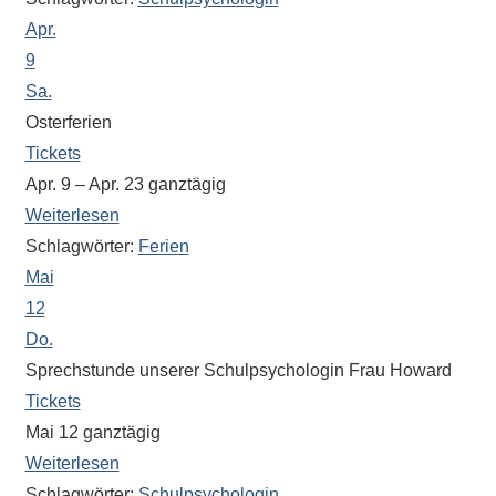
Sportwettkampf,
Apr.
Musik-
9
oder
Sa.
Theaterveranstaltung,
Osterferien
Exkursion
Tickets
oder
Apr. 9 – Apr. 23
ganztägig
Reise
Weiterlesen
–
Schlagwörter:
Ferien
unsere
Mai
Schülerinnen
12
und
Do.
Schüler
sind
Sprechstunde unserer Schulpsychologin Frau Howard
dabei!
Tickets
Sollten
Mai 12
ganztägig
Sie
Weiterlesen
einmal
Schlagwörter:
Schulpsychologin