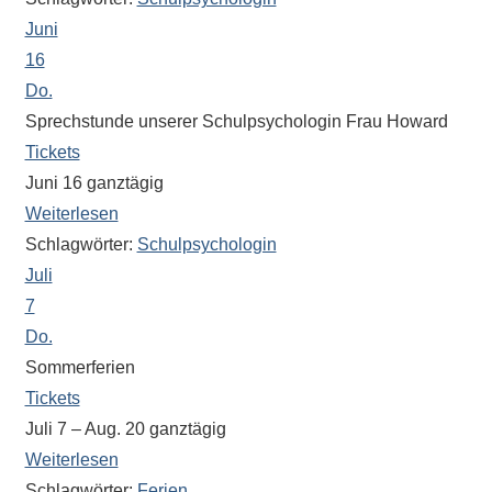
eine
Juni
Information
16
nicht
Do.
finden,
Sprechstunde unserer Schulpsychologin Frau Howard
stehen
Tickets
am
Juni 16
ganztägig
Ende
Weiterlesen
jeder
Schlagwörter:
Schulpsychologin
Seite
verschiedene
Juli
Möglichkeiten
7
der
Do.
Suche
Sommerferien
zur
Tickets
Verfügung.
Juli 7 – Aug. 20
ganztägig
Weiterlesen
Schlagwörter:
Ferien