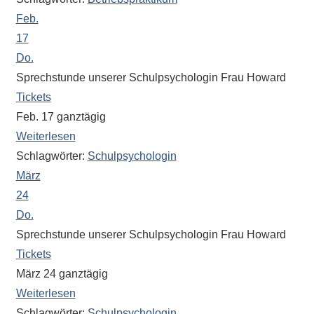
Antworten
Feb.
zu
bieten.
17
Daneben
Do.
gibt
Sprechstunde unserer Schulpsychologin Frau Howard
es
Tickets
viele
Feb. 17
ganztägig
Beiträge
Weiterlesen
zu
Schlagwörter:
Schulpsychologin
den
März
Aktivitäten
24
an
Do.
unserer
Sprechstunde unserer Schulpsychologin Frau Howard
Schule.
Tickets
Ob
März 24
ganztägig
Sprach-,
Mathematik-
Weiterlesen
oder
Schlagwörter:
Schulpsychologin