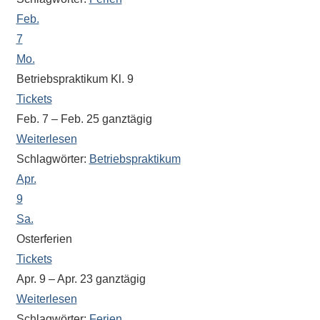
Sportwettkampf,
Feb.
Musik-
7
oder
Mo.
Theaterveranstaltung,
Betriebspraktikum Kl. 9
Exkursion
Tickets
oder
Feb. 7 – Feb. 25
ganztägig
Reise
Weiterlesen
–
Schlagwörter:
Betriebspraktikum
unsere
Apr.
Schülerinnen
9
und
Sa.
Schüler
sind
Osterferien
dabei!
Tickets
Sollten
Apr. 9 – Apr. 23
ganztägig
Sie
Weiterlesen
einmal
Schlagwörter:
Ferien