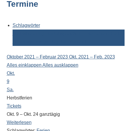
Termine
Kontaktdaten,
Informationen
zur
Zusammensetzung
Schlagwörter
der
Berufsberatung
Betriebspraktikum
Elternabend
Ferien
Schülerschaft
Schulpsychologin
Tag der offenen Tür
oder
zur
Oktober 2021 – Februar 2023
Okt. 2021 – Feb. 2023
Ausstattung
Alles einklappen
Alles ausklappen
der
Okt.
Räume
9
–
Sa.
wir
Herbstferien
versuchen
Tickets
auf
Okt. 9 – Okt. 24
ganztägig
alle
Weiterlesen
Fragen
Schlagwörter:
Ferien