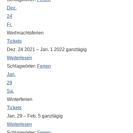
Antworten
Dez.
zu
bieten.
24
Daneben
Fr.
gibt
Weihnachtsferien
es
Tickets
viele
Dez. 24 2021 – Jan. 1 2022
ganztägig
Beiträge
Weiterlesen
zu
Schlagwörter:
Ferien
den
Jan.
Aktivitäten
29
an
Sa.
unserer
Winterferien
Schule.
Tickets
Ob
Jan. 29 – Feb. 5
ganztägig
Sprach-,
Mathematik-
Weiterlesen
oder
Schlagwörter:
Ferien