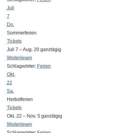
eine
Juli
Information
7
nicht
Do.
finden,
Sommerferien
stehen
Tickets
am
Juli 7 – Aug. 20
ganztägig
Ende
Weiterlesen
jeder
Schlagwörter:
Ferien
Seite
verschiedene
Okt.
Möglichkeiten
22
der
Sa.
Suche
Herbstferien
zur
Tickets
Verfügung.
Okt. 22 – Nov. 5
ganztägig
Weiterlesen
Schlagwörter:
Ferien