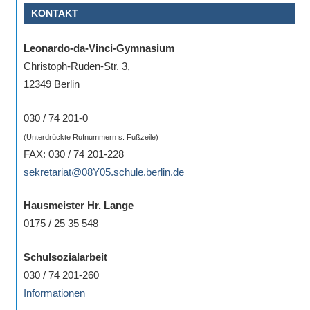
KONTAKT
Sportwettkampf,
Musik-
Leonardo-da-Vinci-Gymnasium
oder
Christoph-Ruden-Str. 3,
Theaterveranstaltung,
12349 Berlin
Exkursion
oder
030 / 74 201-0
Reise
(Unterdrückte Rufnummern s. Fußzeile)
–
FAX: 030 / 74 201-228
unsere
sekretariat@08Y05.schule.berlin.de
Schülerinnen
und
Hausmeister Hr. Lange
Schüler
0175 / 25 35 548
sind
dabei!
Schulsozialarbeit
Sollten
030 / 74 201-260
Sie
Informationen
einmal