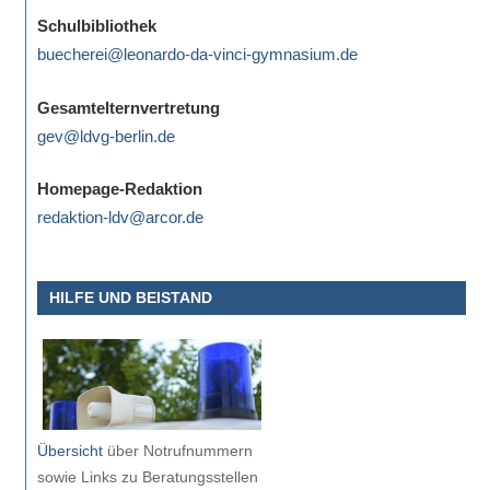
eine
Schulbibliothek
Information
buecherei@leonardo-da-vinci-gymnasium.de
nicht
finden,
Gesamtelternvertretung
stehen
gev@ldvg-berlin.de
am
Ende
Homepage-Redaktion
jeder
redaktion-ldv@arcor.de
Seite
verschiedene
HILFE UND BEISTAND
Möglichkeiten
der
Suche
zur
Verfügung.
Übersicht
über Notrufnummern
sowie Links zu Beratungsstellen