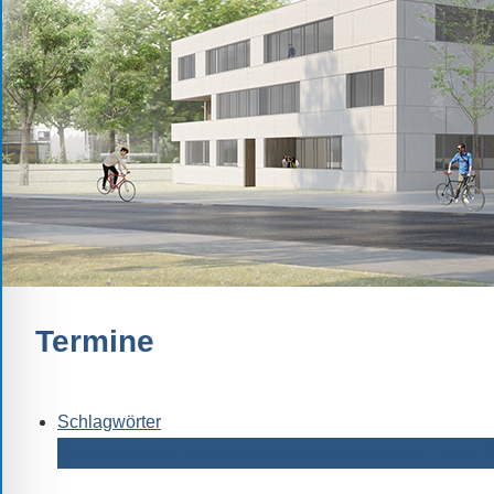
Schule.
Ob
Kontaktdaten,
Informationen
zur
Zusammensetzung
der
Schülerschaft
oder
zur
Ausstattung
Termine
der
Räume
–
Schlagwörter
wir
Berufsberatung
Betriebspraktikum
Elternabend
Ferien
S
versuchen
auf