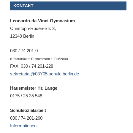
KONTAKT
Sportwettkampf,
Musik-
Leonardo-da-Vinci-Gymnasium
oder
Christoph-Ruden-Str. 3,
Theaterveranstaltung,
12349 Berlin
Exkursion
oder
030 / 74 201-0
Reise
(Unterdrückte Rufnummern s. Fußzeile)
–
FAX: 030 / 74 201-228
unsere
sekretariat@08Y05.schule.berlin.de
Schülerinnen
und
Hausmeister Hr. Lange
Schüler
0175 / 25 35 548
sind
dabei!
Schulsozialarbeit
Sollten
030 / 74 201-260
Sie
Informationen
einmal