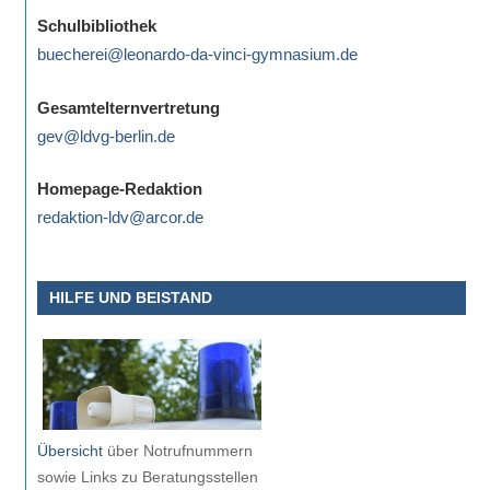
eine
Schulbibliothek
Information
buecherei@leonardo-da-vinci-gymnasium.de
nicht
finden,
Gesamtelternvertretung
stehen
gev@ldvg-berlin.de
am
Ende
Homepage-Redaktion
jeder
redaktion-ldv@arcor.de
Seite
verschiedene
HILFE UND BEISTAND
Möglichkeiten
der
Suche
zur
Verfügung.
Übersicht
über Notrufnummern
sowie Links zu Beratungsstellen