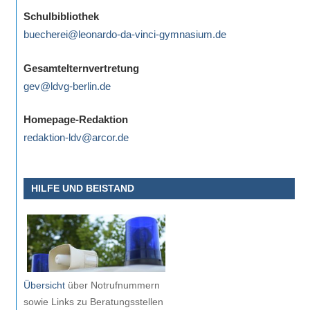
eine
Schulbibliothek
Information
buecherei@leonardo-da-vinci-gymnasium.de
nicht
finden,
Gesamtelternvertretung
stehen
gev@ldvg-berlin.de
am
Ende
Homepage-Redaktion
jeder
redaktion-ldv@arcor.de
Seite
verschiedene
HILFE UND BEISTAND
Möglichkeiten
der
Suche
zur
Verfügung.
Übersicht
über Notrufnummern
sowie Links zu Beratungsstellen