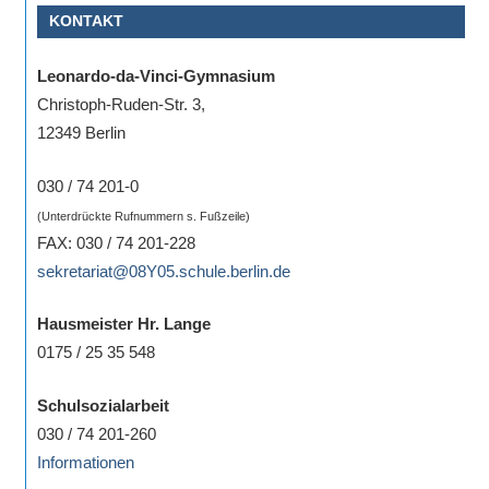
KONTAKT
Sportwettkampf,
Musik-
Leonardo-da-Vinci-Gymnasium
oder
Christoph-Ruden-Str. 3,
Theaterveranstaltung,
12349 Berlin
Exkursion
oder
030 / 74 201-0
Reise
(Unterdrückte Rufnummern s. Fußzeile)
–
FAX: 030 / 74 201-228
unsere
sekretariat@08Y05.schule.berlin.de
Schülerinnen
und
Hausmeister Hr. Lange
Schüler
0175 / 25 35 548
sind
dabei!
Schulsozialarbeit
Sollten
030 / 74 201-260
Sie
Informationen
einmal