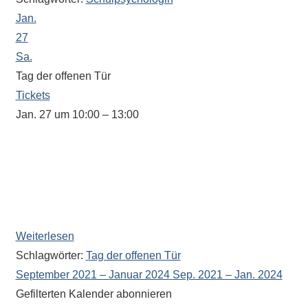
Jan.
27
Sa.
Tag der offenen Tür
Tickets
Jan. 27 um 10:00 – 13:00
In dieser Zeit steht Ihnen auch unser
Oberstufenkoordinator Herr Amrhein zu Fragen zur
Oberstufe und Informationen über Wechselwünsche als
Ansprechpartner zur Verfügung (Raum 082 im
Verwaltungsbereich).
Weiterlesen
Schlagwörter:
Tag der offenen Tür
September 2021 – Januar 2024
Sep. 2021 – Jan. 2024
Gefilterten Kalender abonnieren