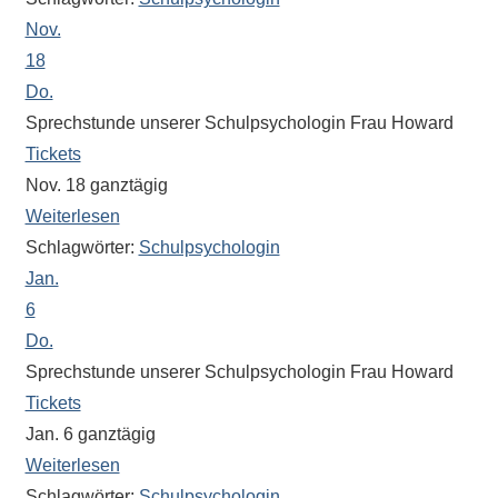
Sportwettkampf,
Nov.
Musik-
18
oder
Do.
Theaterveranstaltung,
Sprechstunde unserer Schulpsychologin Frau Howard
Exkursion
Tickets
oder
Nov. 18
ganztägig
Reise
Weiterlesen
–
Schlagwörter:
Schulpsychologin
unsere
Jan.
Schülerinnen
6
und
Do.
Schüler
sind
Sprechstunde unserer Schulpsychologin Frau Howard
dabei!
Tickets
Sollten
Jan. 6
ganztägig
Sie
Weiterlesen
einmal
Schlagwörter:
Schulpsychologin