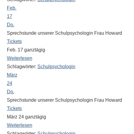
eine
Feb.
Information
17
nicht
Do.
finden,
Sprechstunde unserer Schulpsychologin Frau Howard
stehen
Tickets
am
Feb. 17
ganztägig
Ende
Weiterlesen
jeder
Schlagwörter:
Schulpsychologin
Seite
verschiedene
März
Möglichkeiten
24
der
Do.
Suche
Sprechstunde unserer Schulpsychologin Frau Howard
zur
Tickets
Verfügung.
März 24
ganztägig
Weiterlesen
Schlagwörter:
Schulpsychologin