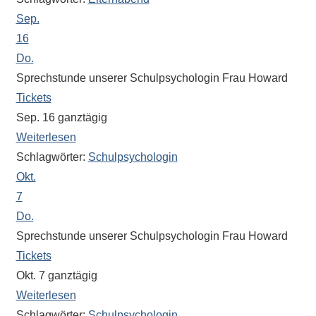
Antworten
Sep.
zu
bieten.
16
Daneben
Do.
gibt
Sprechstunde unserer Schulpsychologin Frau Howard
es
Tickets
viele
Sep. 16
ganztägig
Beiträge
Weiterlesen
zu
Schlagwörter:
Schulpsychologin
den
Okt.
Aktivitäten
7
an
Do.
unserer
Sprechstunde unserer Schulpsychologin Frau Howard
Schule.
Tickets
Ob
Okt. 7
ganztägig
Sprach-,
Mathematik-
Weiterlesen
oder
Schlagwörter:
Schulpsychologin