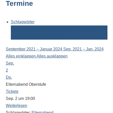
Termine
Kontaktdaten,
Informationen
zur
Zusammensetzung
Schlagwörter
der
Berufsberatung
Betriebspraktikum
Elternabend
Ferien
Schülerschaft
Schulpsychologin
Tag der offenen Tür
oder
zur
September 2021 – Januar 2024
Sep. 2021 – Jan. 2024
Ausstattung
Alles einklappen
Alles ausklappen
der
Sep.
Räume
2
–
Do.
wir
Elternabend Oberstufe
versuchen
Tickets
auf
Sep. 2 um 19:00
alle
Weiterlesen
Fragen
Schlagwörter:
Elternabend