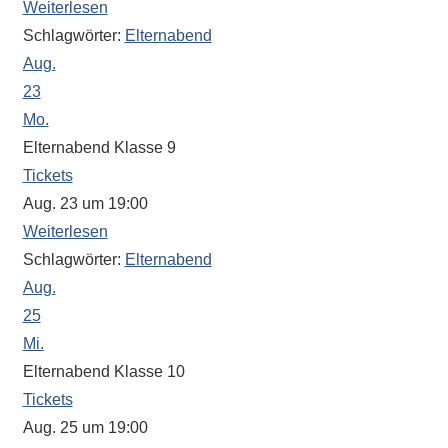
Antworten
Weiterlesen
zu
Schlagwörter:
Elternabend
bieten.
Aug.
Daneben
23
gibt
Mo.
es
Elternabend Klasse 9
viele
Tickets
Beiträge
Aug. 23 um 19:00
zu
Weiterlesen
den
Schlagwörter:
Elternabend
Aktivitäten
an
Aug.
unserer
25
Schule.
Mi.
Ob
Elternabend Klasse 10
Sprach-,
Tickets
Mathematik-
Aug. 25 um 19:00
oder