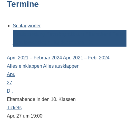
Termine
Kontaktdaten,
Informationen
zur
Zusammensetzung
Schlagwörter
der
Berufsberatung
Betriebspraktikum
Elternabend
Ferien
Schülerschaft
Schulpsychologin
Tag der offenen Tür
oder
zur
April 2021 – Februar 2024
Apr. 2021 – Feb. 2024
Ausstattung
Alles einklappen
Alles ausklappen
der
Apr.
Räume
27
–
Di.
wir
Elternabende in den 10. Klassen
versuchen
Tickets
auf
Apr. 27 um 19:00
alle
Der Beginn wird von den Klassenleitungen festgelegt.
Fragen