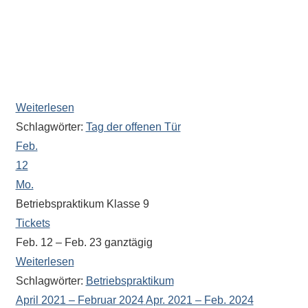
In dieser Zeit steht Ihnen auch unser
Oberstufenkoordinator Herr Amrhein zu Fragen zur
Oberstufe und Informationen über Wechselwünsche als
Ansprechpartner zur Verfügung (Raum 082 im
Verwaltungsbereich).
Weiterlesen
Schlagwörter:
Tag der offenen Tür
Feb.
12
Mo.
Betriebspraktikum Klasse 9
Tickets
Feb. 12 – Feb. 23
ganztägig
Weiterlesen
Schlagwörter:
Betriebspraktikum
April 2021 – Februar 2024
Apr. 2021 – Feb. 2024