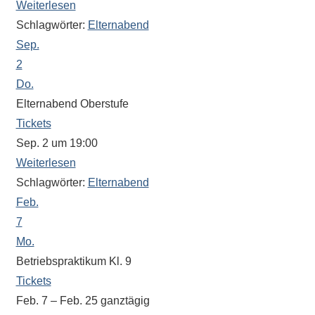
Weiterlesen
eine
Schlagwörter:
Elternabend
Information
Sep.
nicht
2
finden,
stehen
Do.
am
Elternabend Oberstufe
Ende
Tickets
jeder
Sep. 2 um 19:00
Seite
Weiterlesen
verschiedene
Schlagwörter:
Elternabend
Möglichkeiten
Feb.
der
7
Suche
Mo.
zur
Betriebspraktikum Kl. 9
Verfügung.
Tickets
Feb. 7 – Feb. 25
ganztägig