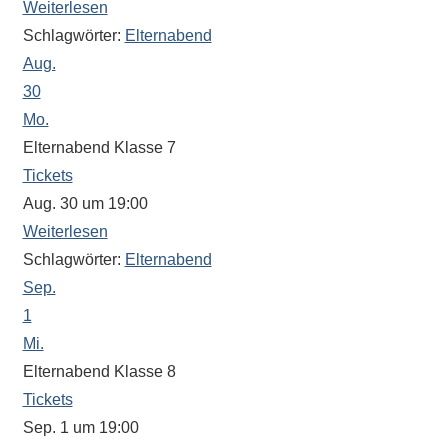
Weiterlesen
Sportwettkampf,
Schlagwörter:
Elternabend
Musik-
Aug.
oder
30
Theaterveranstaltung,
Mo.
Exkursion
Elternabend Klasse 7
oder
Tickets
Reise
–
Aug. 30 um 19:00
unsere
Weiterlesen
Schülerinnen
Schlagwörter:
Elternabend
und
Sep.
Schüler
1
sind
Mi.
dabei!
Elternabend Klasse 8
Sollten
Tickets
Sie
Sep. 1 um 19:00
einmal