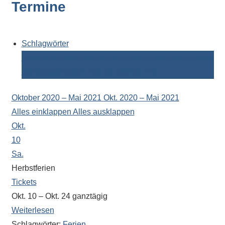
Termine
Kontaktdaten,
Informationen
zur
Zusammensetzung
Schlagwörter
der
Berufsberatung
Betriebspraktikum
Elternabend
Ferien
Schülerschaft
Schulpsychologin
Tag der offenen Tür
oder
zur
Oktober 2020 – Mai 2021
Okt. 2020 – Mai 2021
Ausstattung
Alles einklappen
Alles ausklappen
der
Okt.
Räume
10
–
Sa.
wir
Herbstferien
versuchen
Tickets
auf
Okt. 10 – Okt. 24
ganztägig
alle
Weiterlesen
Fragen
Schlagwörter:
Ferien