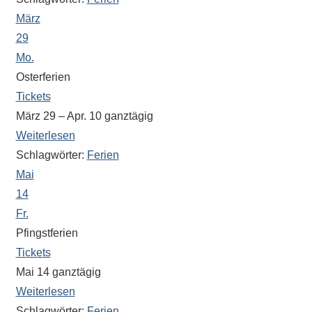
Sportwettkampf,
März
Musik-
29
oder
Mo.
Theaterveranstaltung,
Osterferien
Exkursion
Tickets
oder
März 29 – Apr. 10
ganztägig
Reise
Weiterlesen
–
Schlagwörter:
Ferien
unsere
Mai
Schülerinnen
14
und
Fr.
Schüler
sind
Pfingstferien
dabei!
Tickets
Sollten
Mai 14
ganztägig
Sie
Weiterlesen
einmal
Schlagwörter:
Ferien