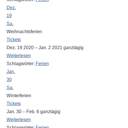
Antworten
Dez.
zu
bieten.
19
Daneben
Sa.
gibt
Weihnachtsferien
es
Tickets
viele
Dez. 19 2020 – Jan. 2 2021
ganztägig
Beiträge
Weiterlesen
zu
Schlagwörter:
Ferien
den
Jan.
Aktivitäten
30
an
Sa.
unserer
Winterferien
Schule.
Tickets
Ob
Jan. 30 – Feb. 6
ganztägig
Sprach-,
Mathematik-
Weiterlesen
oder
Schlagwörter:
Ferien