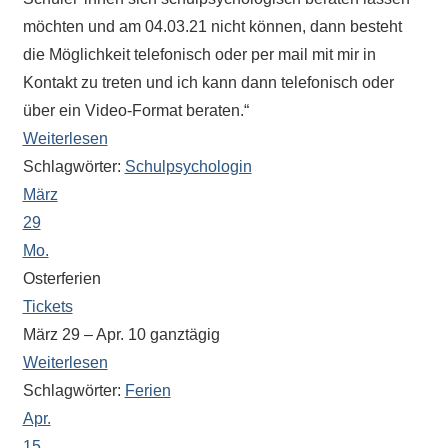
eine
möchten und am 04.03.21 nicht können, dann besteht
Information
die Möglichkeit telefonisch oder per mail mit mir in
nicht
Kontakt zu treten und ich kann dann telefonisch oder
finden,
über ein Video-Format beraten.“
stehen
Weiterlesen
am
Schlagwörter:
Schulpsychologin
Ende
März
jeder
29
Seite
verschiedene
Mo.
Möglichkeiten
Osterferien
der
Tickets
Suche
März 29 – Apr. 10
ganztägig
zur
Weiterlesen
Verfügung.
Schlagwörter:
Ferien
Apr.
15