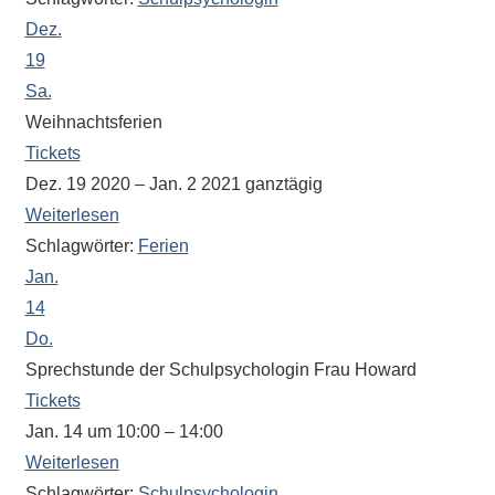
Antworten
Dez.
zu
bieten.
19
Daneben
Sa.
gibt
Weihnachtsferien
es
Tickets
viele
Dez. 19 2020 – Jan. 2 2021
ganztägig
Beiträge
Weiterlesen
zu
Schlagwörter:
Ferien
den
Jan.
Aktivitäten
14
an
Do.
unserer
Sprechstunde der Schulpsychologin Frau Howard
Schule.
Tickets
Ob
Jan. 14 um 10:00 – 14:00
Sprach-,
Mathematik-
Weiterlesen
oder
Schlagwörter:
Schulpsychologin