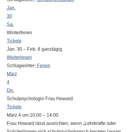
Sportwettkampf,
Jan.
Musik-
30
oder
Sa.
Theaterveranstaltung,
Winterferien
Exkursion
Tickets
oder
Jan. 30 – Feb. 6
ganztägig
Reise
Weiterlesen
–
Schlagwörter:
Ferien
unsere
März
Schülerinnen
4
und
Do.
Schüler
sind
Schulpsychologin Frau Howard
dabei!
Tickets
Sollten
März 4 um 10:00 – 14:00
Sie
Frau Howard lässt ausrichten, wenn „Lehrkräfte oder
einmal
Schüler*innen sich schulpsychologisch beraten lassen