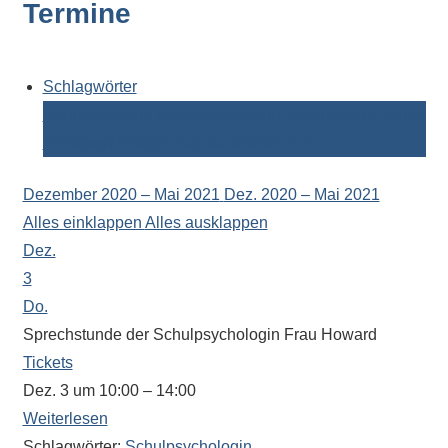
Termine
Kontaktdaten,
Informationen
zur
Zusammensetzung
Schlagwörter
der
Berufsberatung
Betriebspraktikum
Elternabend
Ferien
Schülerschaft
Schulpsychologin
Tag der offenen Tür
oder
zur
Dezember 2020 – Mai 2021
Dez. 2020 – Mai 2021
Ausstattung
Alles einklappen
Alles ausklappen
der
Dez.
Räume
3
–
Do.
wir
Sprechstunde der Schulpsychologin Frau Howard
versuchen
Tickets
auf
Dez. 3 um 10:00 – 14:00
alle
Weiterlesen
Fragen
Schlagwörter:
Schulpsychologin