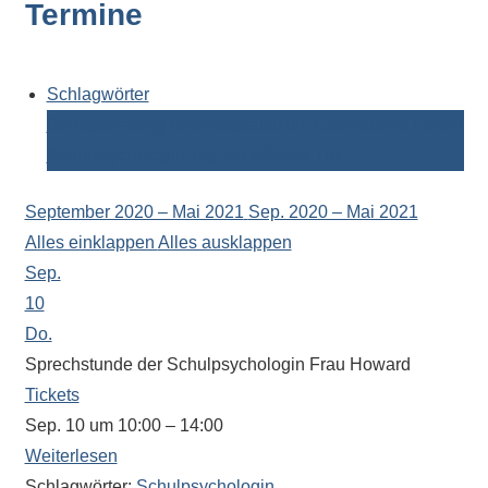
Termine
Kontaktdaten,
Informationen
zur
Zusammensetzung
Schlagwörter
der
Berufsberatung
Betriebspraktikum
Elternabend
Ferien
Schülerschaft
Schulpsychologin
Tag der offenen Tür
oder
zur
September 2020 – Mai 2021
Sep. 2020 – Mai 2021
Ausstattung
Alles einklappen
Alles ausklappen
der
Sep.
Räume
10
–
Do.
wir
Sprechstunde der Schulpsychologin Frau Howard
versuchen
Tickets
auf
Sep. 10 um 10:00 – 14:00
alle
Weiterlesen
Fragen
Schlagwörter:
Schulpsychologin