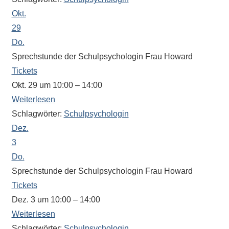
Antworten
Okt.
zu
bieten.
29
Daneben
Do.
gibt
Sprechstunde der Schulpsychologin Frau Howard
es
Tickets
viele
Okt. 29 um 10:00 – 14:00
Beiträge
Weiterlesen
zu
Schlagwörter:
Schulpsychologin
den
Dez.
Aktivitäten
3
an
Do.
unserer
Sprechstunde der Schulpsychologin Frau Howard
Schule.
Tickets
Ob
Dez. 3 um 10:00 – 14:00
Sprach-,
Mathematik-
Weiterlesen
oder
Schlagwörter:
Schulpsychologin