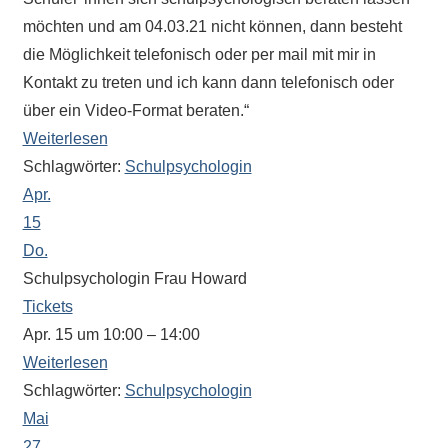
eine
möchten und am 04.03.21 nicht können, dann besteht
Information
die Möglichkeit telefonisch oder per mail mit mir in
nicht
Kontakt zu treten und ich kann dann telefonisch oder
finden,
über ein Video-Format beraten.“
stehen
Weiterlesen
am
Schlagwörter:
Schulpsychologin
Ende
Apr.
jeder
15
Seite
verschiedene
Do.
Möglichkeiten
Schulpsychologin Frau Howard
der
Tickets
Suche
Apr. 15 um 10:00 – 14:00
zur
Weiterlesen
Verfügung.
Schlagwörter:
Schulpsychologin
Mai
27