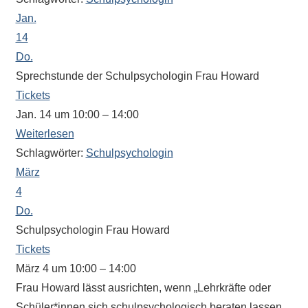
Sportwettkampf,
Jan.
Musik-
14
oder
Do.
Theaterveranstaltung,
Sprechstunde der Schulpsychologin Frau Howard
Exkursion
Tickets
oder
Jan. 14 um 10:00 – 14:00
Reise
Weiterlesen
–
Schlagwörter:
Schulpsychologin
unsere
März
Schülerinnen
4
und
Do.
Schüler
sind
Schulpsychologin Frau Howard
dabei!
Tickets
Sollten
März 4 um 10:00 – 14:00
Sie
Frau Howard lässt ausrichten, wenn „Lehrkräfte oder
einmal
Schüler*innen sich schulpsychologisch beraten lassen