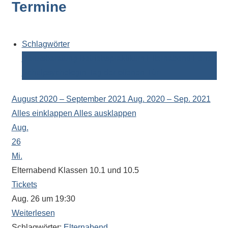
Termine
Kontaktdaten,
Informationen
zur
Zusammensetzung
Schlagwörter
der
Berufsberatung
Betriebspraktikum
Elternabend
Ferien
Schülerschaft
Schulpsychologin
Tag der offenen Tür
oder
zur
August 2020 – September 2021
Aug. 2020 – Sep. 2021
Ausstattung
Alles einklappen
Alles ausklappen
der
Aug.
Räume
26
–
Mi.
wir
Elternabend Klassen 10.1 und 10.5
versuchen
Tickets
auf
Aug. 26 um 19:30
alle
Weiterlesen
Fragen
Schlagwörter:
Elternabend