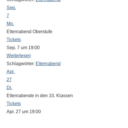
Sportwettkampf,
Sep.
Musik-
7
oder
Mo.
Theaterveranstaltung,
Elternabend Oberstufe
Exkursion
Tickets
oder
Sep. 7 um 19:00
Reise
Weiterlesen
–
Schlagwörter:
Elternabend
unsere
Apr.
Schülerinnen
27
und
Di.
Schüler
sind
Elternabende in den 10. Klassen
dabei!
Tickets
Sollten
Apr. 27 um 19:00
Sie
Der Beginn wird von den Klassenleitungen festgelegt.
einmal