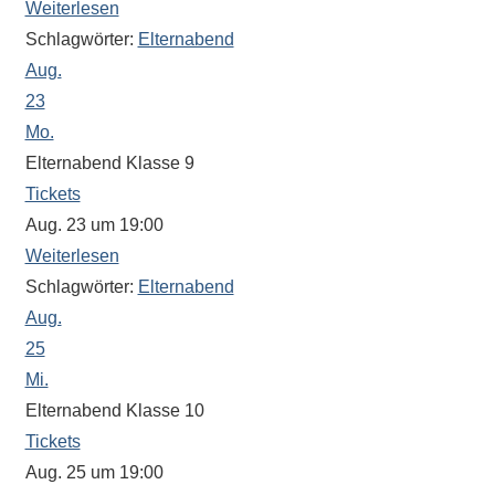
Weiterlesen
eine
Schlagwörter:
Elternabend
Information
Aug.
nicht
23
finden,
stehen
Mo.
am
Elternabend Klasse 9
Ende
Tickets
jeder
Aug. 23 um 19:00
Seite
Weiterlesen
verschiedene
Schlagwörter:
Elternabend
Möglichkeiten
Aug.
der
25
Suche
Mi.
zur
Elternabend Klasse 10
Verfügung.
Tickets
Aug. 25 um 19:00