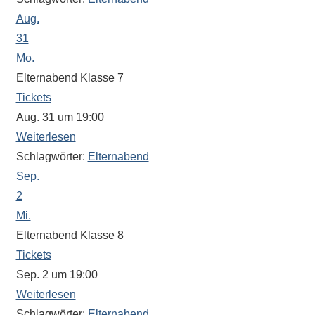
Antworten
Aug.
zu
bieten.
31
Daneben
Mo.
gibt
Elternabend Klasse 7
es
Tickets
viele
Aug. 31 um 19:00
Beiträge
Weiterlesen
zu
Schlagwörter:
Elternabend
den
Sep.
Aktivitäten
2
an
Mi.
unserer
Elternabend Klasse 8
Schule.
Tickets
Ob
Sep. 2 um 19:00
Sprach-,
Mathematik-
Weiterlesen
oder
Schlagwörter:
Elternabend