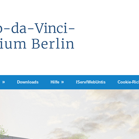
Leonardo-
da-
Vinci-
Gymnasium
Berlin
n
Downloads
Hilfe
IServ/WebUntis
Cookie-Rich