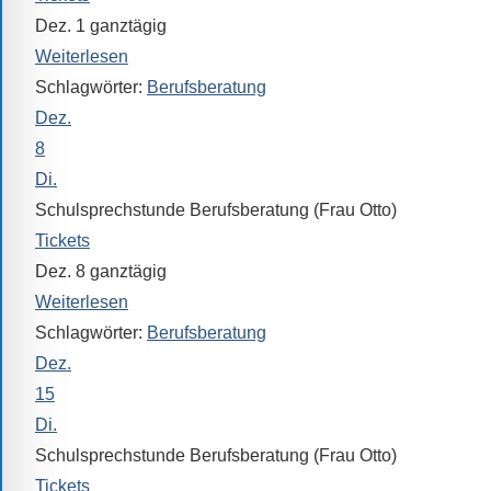
Verfügung.
Dez. 1
ganztägig
Weiterlesen
Schlagwörter:
Berufsberatung
Dez.
8
Di.
Schulsprechstunde Berufsberatung (Frau Otto)
Tickets
Dez. 8
ganztägig
Weiterlesen
Schlagwörter:
Berufsberatung
Dez.
15
Di.
Schulsprechstunde Berufsberatung (Frau Otto)
Tickets