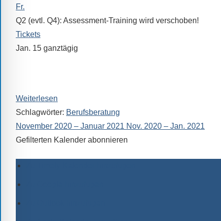
Fr.
Q2 (evtl. Q4): Assessment-Training wird verschoben!
Tickets
Jan. 15
ganztägig
„BOB“ (Berufsorientierung und Bewerbung)
Wird verschoben!
Weiterlesen
Schlagwörter:
Berufsberatung
November 2020 – Januar 2021
Nov. 2020 – Jan. 2021
Gefilterten Kalender abonnieren
Zu Timely-Kalender hinzufügen
Zu Google hinzufügen
Zu Outlook hinzufügen