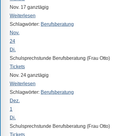
Sollten
Nov. 17
ganztägig
Sie
Weiterlesen
einmal
Schlagwörter:
Berufsberatung
eine
Nov.
Information
24
nicht
finden,
Di.
stehen
Schulsprechstunde Berufsberatung (Frau Otto)
am
Tickets
Ende
Nov. 24
ganztägig
jeder
Weiterlesen
Seite
Schlagwörter:
Berufsberatung
verschiedene
Dez.
Möglichkeiten
1
der
Di.
Suche
Schulsprechstunde Berufsberatung (Frau Otto)
zur
Tickets