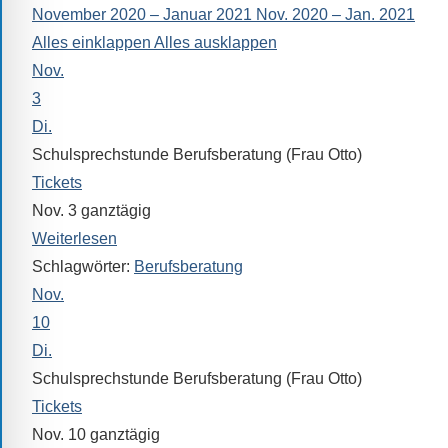
November 2020 – Januar 2021
Nov. 2020 – Jan. 2021
alle
Alles einklappen
Alles ausklappen
Fragen
Nov.
Antworten
zu
3
bieten.
Di.
Daneben
Schulsprechstunde Berufsberatung (Frau Otto)
gibt
Tickets
es
Nov. 3
ganztägig
viele
Weiterlesen
Beiträge
Schlagwörter:
Berufsberatung
zu
Nov.
den
10
Aktivitäten
Di.
an
Schulsprechstunde Berufsberatung (Frau Otto)
unserer
Tickets
Schule.
Nov. 10
ganztägig
Ob