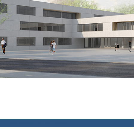
chulpsychologin
Tag der offenen Tür