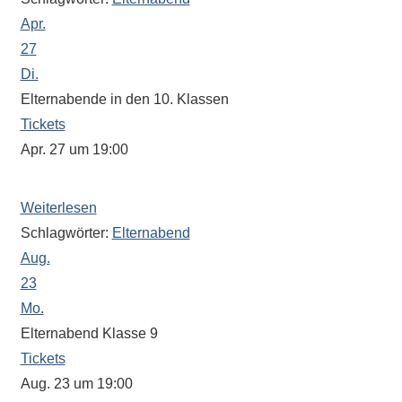
Sportwettkampf,
Apr.
Musik-
27
oder
Di.
Theaterveranstaltung,
Elternabende in den 10. Klassen
Exkursion
Tickets
oder
Apr. 27 um 19:00
Reise
Der Beginn wird von den Klassenleitungen festgelegt.
–
unsere
Weiterlesen
Schülerinnen
Schlagwörter:
Elternabend
und
Aug.
Schüler
23
sind
Mo.
dabei!
Elternabend Klasse 9
Sollten
Tickets
Sie
Aug. 23 um 19:00
einmal