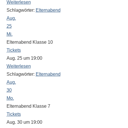
Weiterlesen
eine
Schlagwörter:
Elternabend
Information
Aug.
nicht
25
finden,
stehen
Mi.
am
Elternabend Klasse 10
Ende
Tickets
jeder
Aug. 25 um 19:00
Seite
Weiterlesen
verschiedene
Schlagwörter:
Elternabend
Möglichkeiten
Aug.
der
30
Suche
Mo.
zur
Elternabend Klasse 7
Verfügung.
Tickets
Aug. 30 um 19:00