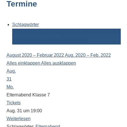
Termine
Kontaktdaten,
Informationen
zur
Zusammensetzung
Schlagwörter
der
Berufsberatung
Betriebspraktikum
Elternabend
Ferien
Schülerschaft
Schulpsychologin
Tag der offenen Tür
oder
zur
August 2020 – Februar 2022
Aug. 2020 – Feb. 2022
Ausstattung
Alles einklappen
Alles ausklappen
der
Aug.
Räume
31
–
Mo.
wir
Elternabend Klasse 7
versuchen
Tickets
auf
Aug. 31 um 19:00
alle
Weiterlesen
Fragen
Schlagwörter:
Elternabend