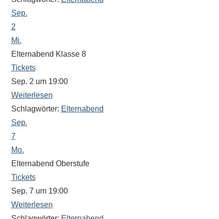
Antworten
Sep.
zu
bieten.
2
Daneben
Mi.
gibt
Elternabend Klasse 8
es
Tickets
viele
Sep. 2 um 19:00
Beiträge
Weiterlesen
zu
Schlagwörter:
Elternabend
den
Sep.
Aktivitäten
7
an
Mo.
unserer
Elternabend Oberstufe
Schule.
Tickets
Ob
Sep. 7 um 19:00
Sprach-,
Mathematik-
Weiterlesen
oder
Schlagwörter:
Elternabend