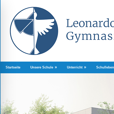
Zum
Inhalt
springen
Auf
Startseite
Unsere Schule
Unterricht
Schullebe
unserer
Homepage
finden
Sie
Informationen
rund
um
unsere