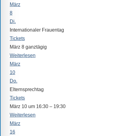
Sprach-,
März
Mathematik-
8
oder
Di.
Sportwettkampf,
Internationaler Frauentag
Musik-
Tickets
oder
März 8
ganztägig
Theaterveranstaltung,
Weiterlesen
Exkursion
März
oder
10
Reise
Do.
–
Elternsprechtag
unsere
Tickets
Schülerinnen
März 10 um 16:30 – 19:30
und
Schüler
Weiterlesen
sind
März
dabei!
16