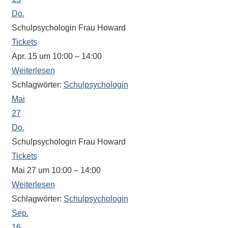
Sportwettkampf,
Do.
Musik-
Schulpsychologin Frau Howard
oder
Tickets
Theaterveranstaltung,
Apr. 15 um 10:00 – 14:00
Exkursion
Weiterlesen
oder
Schlagwörter:
Schulpsychologin
Reise
Mai
–
27
unsere
Do.
Schülerinnen
Schulpsychologin Frau Howard
und
Tickets
Schüler
sind
Mai 27 um 10:00 – 14:00
dabei!
Weiterlesen
Sollten
Schlagwörter:
Schulpsychologin
Sie
Sep.
einmal
16