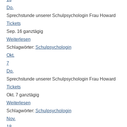
eine
Do.
Information
Sprechstunde unserer Schulpsychologin Frau Howard
nicht
Tickets
finden,
Sep. 16
ganztägig
stehen
Weiterlesen
am
Schlagwörter:
Schulpsychologin
Ende
Okt.
jeder
7
Seite
verschiedene
Do.
Möglichkeiten
Sprechstunde unserer Schulpsychologin Frau Howard
der
Tickets
Suche
Okt. 7
ganztägig
zur
Weiterlesen
Verfügung.
Schlagwörter:
Schulpsychologin
Nov.
18