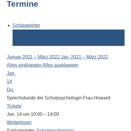
Termine
Kontaktdaten,
Informationen
zur
Zusammensetzung
Schlagwörter
der
Berufsberatung
Betriebspraktikum
Elternabend
Ferien
Schülerschaft
Schulpsychologin
Tag der offenen Tür
oder
zur
Januar 2021 – März 2022
Jan. 2021 – März 2022
Ausstattung
Alles einklappen
Alles ausklappen
der
Jan.
Räume
14
–
Do.
wir
Sprechstunde der Schulpsychologin Frau Howard
versuchen
Tickets
auf
Jan. 14 um 10:00 – 14:00
alle
Weiterlesen
Fragen
Schlagwörter:
Schulpsychologin