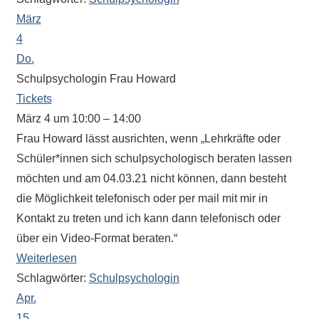
Antworten
März
zu
bieten.
4
Daneben
Do.
gibt
Schulpsychologin Frau Howard
es
Tickets
viele
März 4 um 10:00 – 14:00
Beiträge
Frau Howard lässt ausrichten, wenn „Lehrkräfte oder
zu
Schüler*innen sich schulpsychologisch beraten lassen
den
möchten und am 04.03.21 nicht können, dann besteht
Aktivitäten
die Möglichkeit telefonisch oder per mail mit mir in
an
Kontakt zu treten und ich kann dann telefonisch oder
unserer
über ein Video-Format beraten.“
Schule.
Weiterlesen
Ob
Schlagwörter:
Schulpsychologin
Sprach-,
Mathematik-
Apr.
oder
15