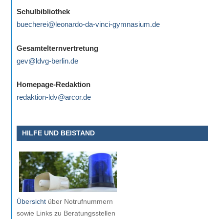
eine
Schulbibliothek
Information
buecherei@leonardo-da-vinci-gymnasium.de
nicht
finden,
Gesamtelternvertretung
stehen
gev@ldvg-berlin.de
am
Ende
Homepage-Redaktion
jeder
redaktion-ldv@arcor.de
Seite
verschiedene
HILFE UND BEISTAND
Möglichkeiten
der
Suche
zur
Verfügung.
Übersicht
über Notrufnummern
sowie Links zu Beratungsstellen