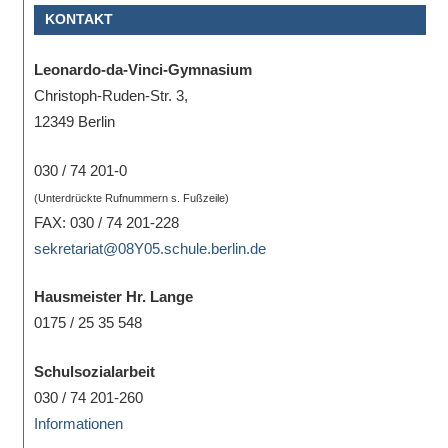
KONTAKT
Sportwettkampf,
Musik-
Leonardo-da-Vinci-Gymnasium
oder
Christoph-Ruden-Str. 3,
Theaterveranstaltung,
12349 Berlin
Exkursion
oder
030 / 74 201-0
Reise
(Unterdrückte Rufnummern s. Fußzeile)
–
FAX: 030 / 74 201-228
unsere
sekretariat@08Y05.schule.berlin.de
Schülerinnen
und
Hausmeister Hr. Lange
Schüler
0175 / 25 35 548
sind
dabei!
Schulsozialarbeit
Sollten
030 / 74 201-260
Sie
Informationen
einmal