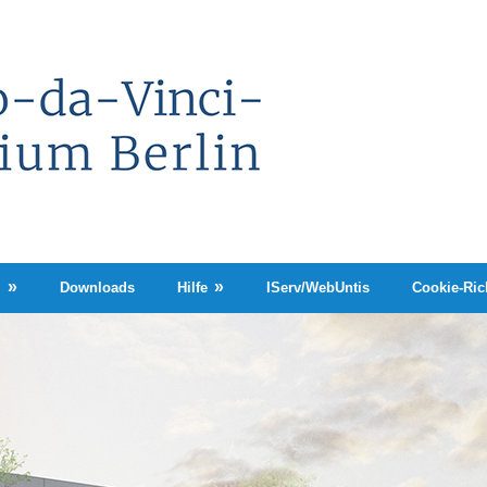
Leonardo-
da-
Vinci-
Gymnasium
Berlin
n
Downloads
Hilfe
IServ/WebUntis
Cookie-Rich