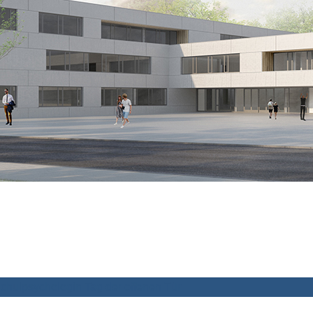
chulpsychologin
Tag der offenen Tür