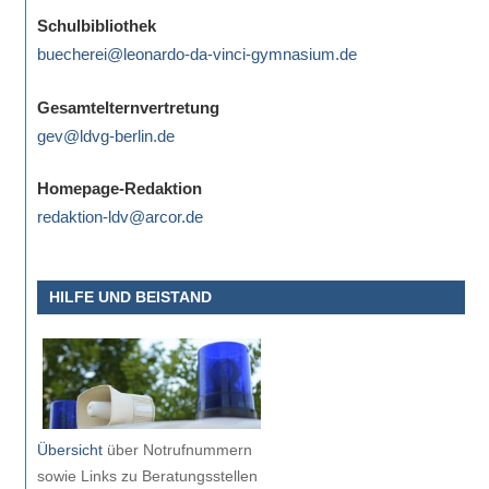
eine
Schulbibliothek
Information
buecherei@leonardo-da-vinci-gymnasium.de
nicht
finden,
Gesamtelternvertretung
stehen
gev@ldvg-berlin.de
am
Ende
Homepage-Redaktion
jeder
redaktion-ldv@arcor.de
Seite
verschiedene
HILFE UND BEISTAND
Möglichkeiten
der
Suche
zur
Verfügung.
Übersicht
über Notrufnummern
sowie Links zu Beratungsstellen