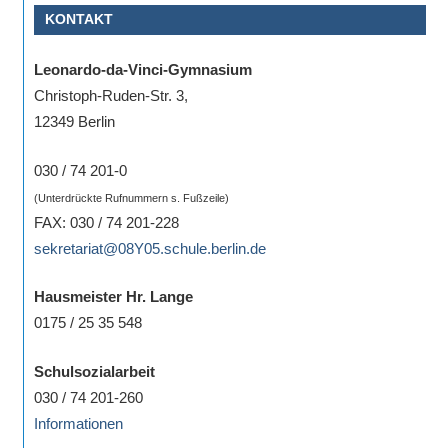
KONTAKT
Sportwettkampf,
Musik-
Leonardo-da-Vinci-Gymnasium
oder
Christoph-Ruden-Str. 3,
Theaterveranstaltung,
12349 Berlin
Exkursion
oder
030 / 74 201-0
Reise
(Unterdrückte Rufnummern s. Fußzeile)
–
FAX: 030 / 74 201-228
unsere
sekretariat@08Y05.schule.berlin.de
Schülerinnen
und
Hausmeister Hr. Lange
Schüler
0175 / 25 35 548
sind
dabei!
Schulsozialarbeit
Sollten
030 / 74 201-260
Sie
Informationen
einmal