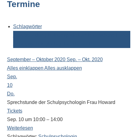
Termine
Kontaktdaten,
Informationen
zur
Zusammensetzung
Schlagwörter
der
Berufsberatung
Betriebspraktikum
Elternabend
Ferien
Schülerschaft
Schulpsychologin
Tag der offenen Tür
oder
zur
September – Oktober 2020
Sep. – Okt. 2020
Ausstattung
Alles einklappen
Alles ausklappen
der
Sep.
Räume
10
–
Do.
wir
Sprechstunde der Schulpsychologin Frau Howard
versuchen
Tickets
auf
Sep. 10 um 10:00 – 14:00
alle
Weiterlesen
Fragen
Schlagwörter:
Schulpsychologin