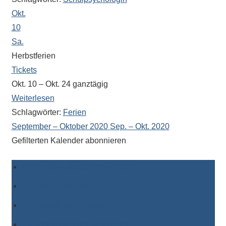
Antworten
Okt.
zu
bieten.
10
Daneben
Sa.
gibt
Herbstferien
es
Tickets
viele
Okt. 10 – Okt. 24
ganztägig
Beiträge
Weiterlesen
zu
Schlagwörter:
Ferien
den
September – Oktober 2020
Sep. – Okt. 2020
Aktivitäten
Gefilterten Kalender abonnieren
an
unserer
Zu Timely-Kalender hinzufügen
Schule.
Ob
Zu Google hinzufügen
Sprach-,
Zu Outlook hinzufügen
Mathematik-
oder
Zu Apple-Kalender hinzufügen