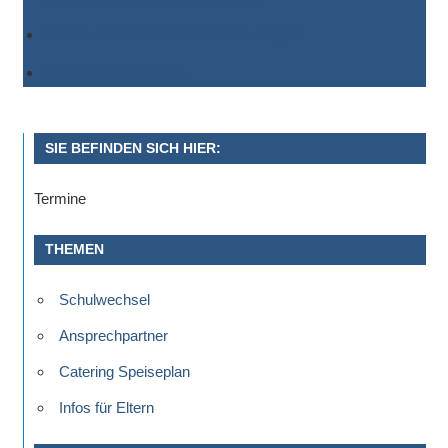
Sportwettkampf,
Einem anderen Kalender hinzufügen
Musik-
Als XML exportieren
oder
Theaterveranstaltung,
Exkursion
SIE BEFINDEN SICH HIER:
oder
Reise
Termine
–
unsere
THEMEN
Schülerinnen
und
Schulwechsel
Schüler
sind
Ansprechpartner
dabei!
Catering Speiseplan
Sollten
Infos für Eltern
Sie
einmal