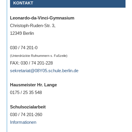
KONTAKT
eine
Information
Leonardo-da-Vinci-Gymnasium
nicht
Christoph-Ruden-Str. 3,
finden,
12349 Berlin
stehen
am
030 / 74 201-0
Ende
(Unterdrückte Rufnummern s. Fußzeile)
jeder
FAX: 030 / 74 201-228
Seite
sekretariat@08Y05.schule.berlin.de
verschiedene
Möglichkeiten
Hausmeister Hr. Lange
der
0175 / 25 35 548
Suche
zur
Schulsozialarbeit
Verfügung.
030 / 74 201-260
Informationen