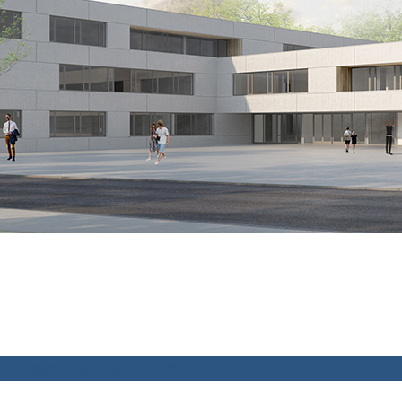
chulpsychologin
Tag der offenen Tür