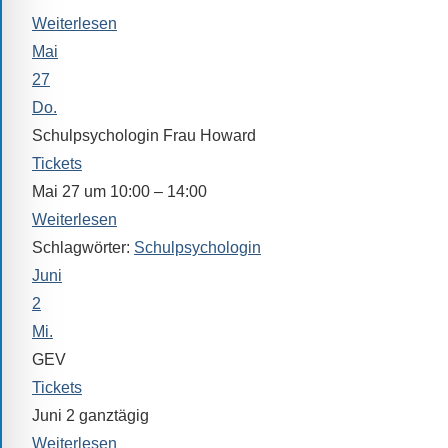
Sprach-,
Weiterlesen
Mathematik-
Mai
oder
27
Sportwettkampf,
Do.
Musik-
Schulpsychologin Frau Howard
oder
Tickets
Theaterveranstaltung,
Mai 27 um 10:00 – 14:00
Exkursion
Weiterlesen
oder
Reise
Schlagwörter:
Schulpsychologin
–
Juni
unsere
2
Schülerinnen
Mi.
und
GEV
Schüler
Tickets
sind
Juni 2
ganztägig
dabei!
Weiterlesen