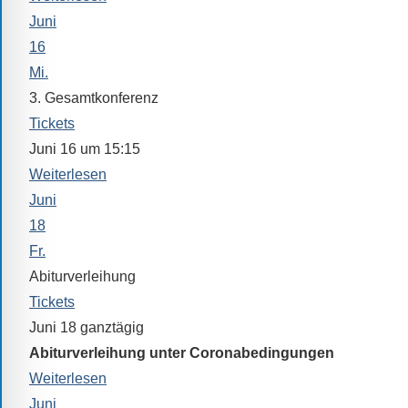
Sollten
Juni
Sie
16
einmal
Mi.
eine
3. Gesamtkonferenz
Information
Tickets
nicht
finden,
Juni 16 um 15:15
stehen
Weiterlesen
am
Juni
Ende
18
jeder
Fr.
Seite
Abiturverleihung
verschiedene
Tickets
Möglichkeiten
Juni 18
ganztägig
der
Abiturverleihung unter Coronabedingungen
Suche
Weiterlesen
zur
Juni