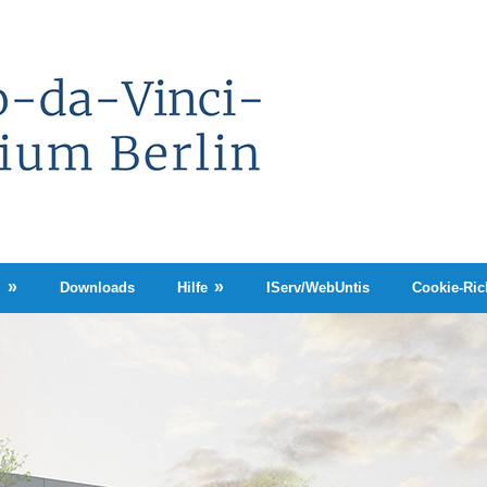
Leonardo-
da-
Vinci-
Gymnasium
Berlin
n
Downloads
Hilfe
IServ/WebUntis
Cookie-Rich