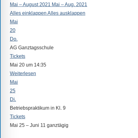
Mai – August 2021
Mai – Aug. 2021
alle
Alles einklappen
Alles ausklappen
Fragen
Mai
Antworten
zu
20
bieten.
Do.
Daneben
AG Ganztagsschule
gibt
Tickets
es
Mai 20 um 14:35
viele
Weiterlesen
Beiträge
Mai
zu
25
den
Di.
Aktivitäten
Betriebspraktikum in Kl. 9
an
Tickets
unserer
Mai 25 – Juni 11
ganztägig
Schule.
25. Mai 2021 – 11. Juni 2021
Ob