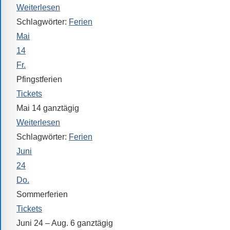
Sollten
Weiterlesen
Sie
Schlagwörter:
Ferien
einmal
Mai
eine
14
Information
Fr.
nicht
Pfingstferien
finden,
Tickets
stehen
Mai 14
ganztägig
am
Weiterlesen
Ende
Schlagwörter:
Ferien
jeder
Seite
Juni
verschiedene
24
Möglichkeiten
Do.
der
Sommerferien
Suche
Tickets
zur
Juni 24 – Aug. 6
ganztägig