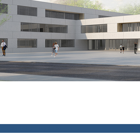
chulpsychologin
Tag der offenen Tür