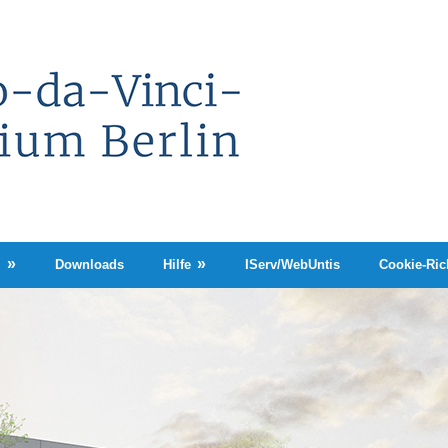
Leonardo-
da-
Vinci-
Gymnasium
Berlin
n
Downloads
Hilfe
IServ/WebUntis
Cookie-Rich