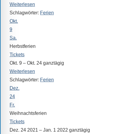
Verfügung.
Weiterlesen
Schlagwörter:
Ferien
Okt.
9
Sa.
Herbstferien
Tickets
Okt. 9 – Okt. 24
ganztägig
Weiterlesen
Schlagwörter:
Ferien
Dez.
24
Fr.
Weihnachtsferien
Tickets
Dez. 24 2021 – Jan. 1 2022
ganztägig