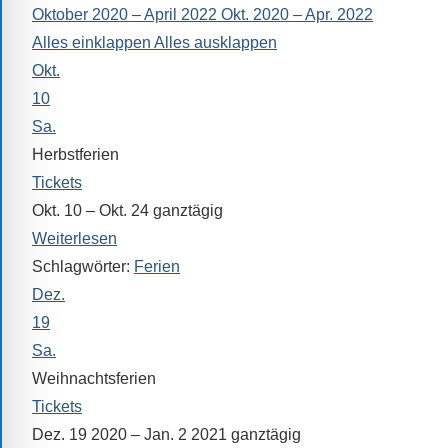
Oktober 2020 – April 2022
Okt. 2020 – Apr. 2022
alle
Alles einklappen
Alles ausklappen
Fragen
Okt.
Antworten
zu
10
bieten.
Sa.
Daneben
Herbstferien
gibt
Tickets
es
Okt. 10 – Okt. 24
ganztägig
viele
Weiterlesen
Beiträge
Schlagwörter:
Ferien
zu
Dez.
den
19
Aktivitäten
Sa.
an
Weihnachtsferien
unserer
Tickets
Schule.
Dez. 19 2020 – Jan. 2 2021
ganztägig
Ob