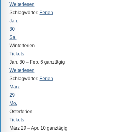
Sprach-,
Weiterlesen
Mathematik-
Schlagwörter:
Ferien
oder
Jan.
Sportwettkampf,
30
Musik-
Sa.
oder
Winterferien
Theaterveranstaltung,
Tickets
Exkursion
Jan. 30 – Feb. 6
ganztägig
oder
Weiterlesen
Reise
Schlagwörter:
Ferien
–
März
unsere
29
Schülerinnen
Mo.
und
Schüler
Osterferien
sind
Tickets
dabei!
März 29 – Apr. 10
ganztägig