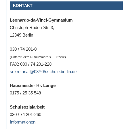
KONTAKT
Sportwettkampf,
Musik-
Leonardo-da-Vinci-Gymnasium
oder
Christoph-Ruden-Str. 3,
Theaterveranstaltung,
12349 Berlin
Exkursion
oder
030 / 74 201-0
Reise
(Unterdrückte Rufnummern s. Fußzeile)
–
FAX: 030 / 74 201-228
unsere
sekretariat@08Y05.schule.berlin.de
Schülerinnen
und
Hausmeister Hr. Lange
Schüler
0175 / 25 35 548
sind
dabei!
Schulsozialarbeit
Sollten
030 / 74 201-260
Sie
Informationen
einmal