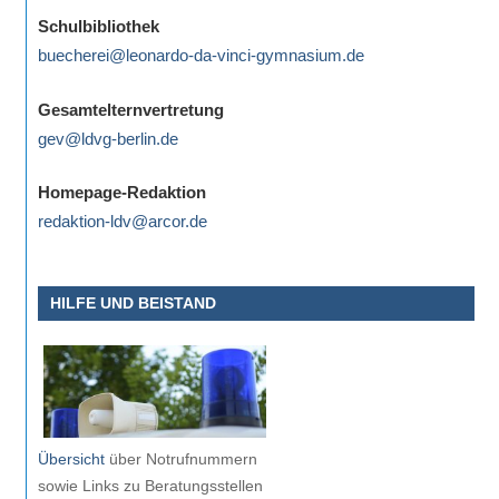
eine
Schulbibliothek
Information
buecherei@leonardo-da-vinci-gymnasium.de
nicht
finden,
Gesamtelternvertretung
stehen
gev@ldvg-berlin.de
am
Ende
Homepage-Redaktion
jeder
redaktion-ldv@arcor.de
Seite
verschiedene
HILFE UND BEISTAND
Möglichkeiten
der
Suche
zur
Verfügung.
Übersicht
über Notrufnummern
sowie Links zu Beratungsstellen