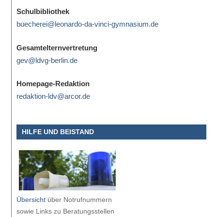
eine
Schulbibliothek
Information
buecherei@leonardo-da-vinci-gymnasium.de
nicht
finden,
Gesamtelternvertretung
stehen
gev@ldvg-berlin.de
am
Ende
Homepage-Redaktion
jeder
redaktion-ldv@arcor.de
Seite
verschiedene
HILFE UND BEISTAND
Möglichkeiten
der
Suche
zur
Verfügung.
Übersicht
über Notrufnummern
sowie Links zu Beratungsstellen