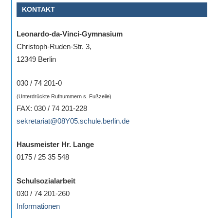
KONTAKT
Sportwettkampf,
Musik-
Leonardo-da-Vinci-Gymnasium
oder
Christoph-Ruden-Str. 3,
Theaterveranstaltung,
12349 Berlin
Exkursion
oder
030 / 74 201-0
Reise
(Unterdrückte Rufnummern s. Fußzeile)
–
FAX: 030 / 74 201-228
unsere
sekretariat@08Y05.schule.berlin.de
Schülerinnen
und
Hausmeister Hr. Lange
Schüler
0175 / 25 35 548
sind
dabei!
Schulsozialarbeit
Sollten
030 / 74 201-260
Sie
Informationen
einmal