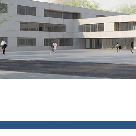
chulpsychologin
Tag der offenen Tür