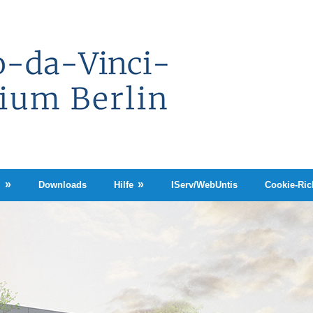
Leonardo-
da-
Vinci-
Gymnasium
Berlin
n
Downloads
Hilfe
IServ/WebUntis
Cookie-Rich