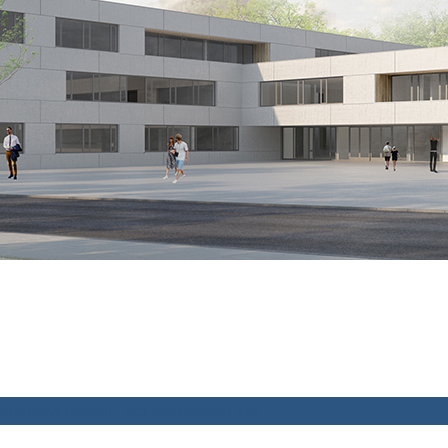
chulpsychologin
Tag der offenen Tür