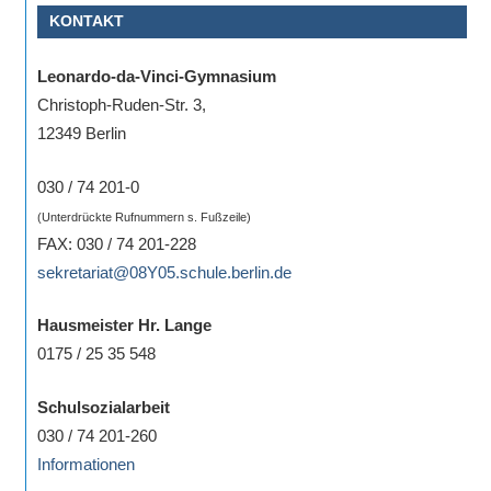
KONTAKT
Sportwettkampf,
Musik-
Leonardo-da-Vinci-Gymnasium
oder
Christoph-Ruden-Str. 3,
Theaterveranstaltung,
12349 Berlin
Exkursion
oder
030 / 74 201-0
Reise
(Unterdrückte Rufnummern s. Fußzeile)
–
FAX: 030 / 74 201-228
unsere
sekretariat@08Y05.schule.berlin.de
Schülerinnen
und
Hausmeister Hr. Lange
Schüler
0175 / 25 35 548
sind
dabei!
Schulsozialarbeit
Sollten
030 / 74 201-260
Sie
Informationen
einmal