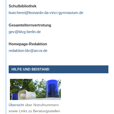
eine
Schulbibliothek
Information
buecherei@leonardo-da-vinci-gymnasium.de
nicht
finden,
Gesamtelternvertretung
stehen
gev@ldvg-berlin.de
am
Ende
Homepage-Redaktion
jeder
redaktion-ldv@arcor.de
Seite
verschiedene
HILFE UND BEISTAND
Möglichkeiten
der
Suche
zur
Verfügung.
Übersicht
über Notrufnummern
sowie Links zu Beratungsstellen