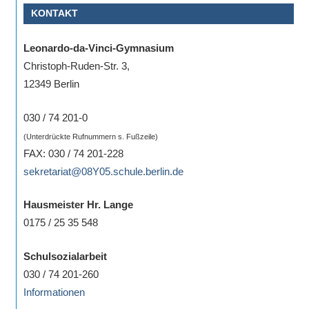
KONTAKT
Sportwettkampf,
Musik-
Leonardo-da-Vinci-Gymnasium
oder
Christoph-Ruden-Str. 3,
Theaterveranstaltung,
12349 Berlin
Exkursion
oder
030 / 74 201-0
Reise
(Unterdrückte Rufnummern s. Fußzeile)
–
FAX: 030 / 74 201-228
unsere
sekretariat@08Y05.schule.berlin.de
Schülerinnen
und
Hausmeister Hr. Lange
Schüler
0175 / 25 35 548
sind
dabei!
Schulsozialarbeit
Sollten
030 / 74 201-260
Sie
Informationen
einmal