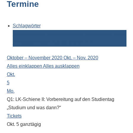
Termine
Kontaktdaten,
Informationen
zur
Zusammensetzung
Schlagwörter
der
Berufsberatung
Betriebspraktikum
Elternabend
Ferien
Schülerschaft
Schulpsychologin
Tag der offenen Tür
oder
zur
Oktober – November 2020
Okt. – Nov. 2020
Ausstattung
Alles einklappen
Alles ausklappen
der
Okt.
Räume
5
–
Mo.
wir
Q1: LK-Schiene II: Vorbereitung auf den Studientag
versuchen
„Studium und was dann?“
auf
Tickets
alle
Okt. 5
ganztägig
Fragen
„BOB“ (Berufsorientierung und Bewerbung)