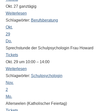
eine
Okt. 27
ganztägig
Information
Weiterlesen
nicht
Schlagwörter:
Berufsberatung
finden,
Okt.
stehen
29
am
Do.
Ende
Sprechstunde der Schulpsychologin Frau Howard
jeder
Tickets
Seite
verschiedene
Okt. 29 um 10:00 – 14:00
Möglichkeiten
Weiterlesen
der
Schlagwörter:
Schulpsychologin
Suche
Nov.
zur
2
Verfügung.
Mo.
Allerseelen (Katholischer Feiertag)
Tickets