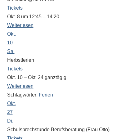
Sportwettkampf,
Tickets
Musik-
Okt. 8 um 12:45 – 14:20
oder
Weiterlesen
Theaterveranstaltung,
Okt.
Exkursion
10
oder
Sa.
Reise
Herbstferien
–
Tickets
unsere
Okt. 10 – Okt. 24
ganztägig
Schülerinnen
Weiterlesen
und
Schlagwörter:
Ferien
Schüler
sind
Okt.
dabei!
27
Sollten
Di.
Sie
Schulsprechstunde Berufsberatung (Frau Otto)
einmal
Tickets