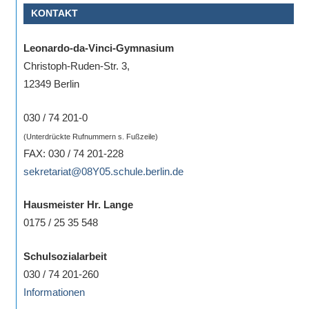
KONTAKT
Sportwettkampf,
Musik-
Leonardo-da-Vinci-Gymnasium
oder
Christoph-Ruden-Str. 3,
Theaterveranstaltung,
12349 Berlin
Exkursion
oder
030 / 74 201-0
Reise
(Unterdrückte Rufnummern s. Fußzeile)
–
FAX: 030 / 74 201-228
unsere
sekretariat@08Y05.schule.berlin.de
Schülerinnen
und
Hausmeister Hr. Lange
Schüler
0175 / 25 35 548
sind
dabei!
Schulsozialarbeit
Sollten
030 / 74 201-260
Sie
Informationen
einmal