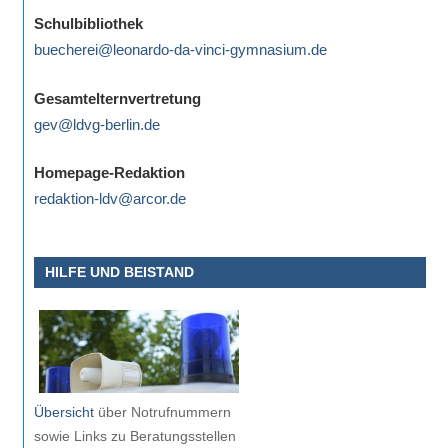
eine
Schulbibliothek
Information
buecherei@leonardo-da-vinci-gymnasium.de
nicht
finden,
Gesamtelternvertretung
stehen
gev@ldvg-berlin.de
am
Ende
Homepage-Redaktion
jeder
redaktion-ldv@arcor.de
Seite
verschiedene
HILFE UND BEISTAND
Möglichkeiten
der
Suche
zur
Verfügung.
Übersicht
über Notrufnummern
sowie Links zu Beratungsstellen