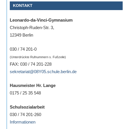
KONTAKT
Sportwettkampf,
Musik-
Leonardo-da-Vinci-Gymnasium
oder
Christoph-Ruden-Str. 3,
Theaterveranstaltung,
12349 Berlin
Exkursion
oder
030 / 74 201-0
Reise
(Unterdrückte Rufnummern s. Fußzeile)
–
FAX: 030 / 74 201-228
unsere
sekretariat@08Y05.schule.berlin.de
Schülerinnen
und
Hausmeister Hr. Lange
Schüler
0175 / 25 35 548
sind
dabei!
Schulsozialarbeit
Sollten
030 / 74 201-260
Sie
Informationen
einmal