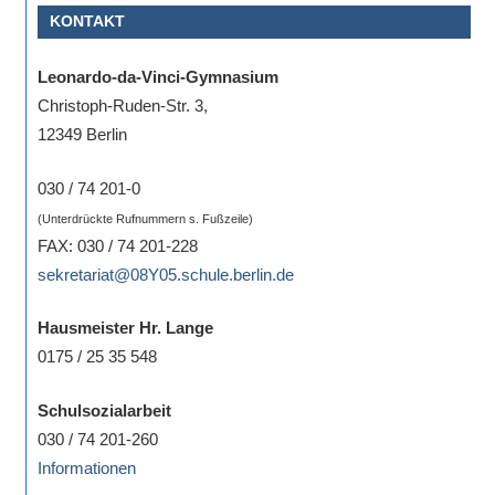
KONTAKT
Sportwettkampf,
Musik-
Leonardo-da-Vinci-Gymnasium
oder
Christoph-Ruden-Str. 3,
Theaterveranstaltung,
12349 Berlin
Exkursion
oder
030 / 74 201-0
Reise
(Unterdrückte Rufnummern s. Fußzeile)
–
FAX: 030 / 74 201-228
unsere
sekretariat@08Y05.schule.berlin.de
Schülerinnen
und
Hausmeister Hr. Lange
Schüler
0175 / 25 35 548
sind
dabei!
Schulsozialarbeit
Sollten
030 / 74 201-260
Sie
Informationen
einmal