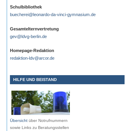
eine
Schulbibliothek
Information
buecherei@leonardo-da-vinci-gymnasium.de
nicht
finden,
Gesamtelternvertretung
stehen
gev@ldvg-berlin.de
am
Ende
Homepage-Redaktion
jeder
redaktion-ldv@arcor.de
Seite
verschiedene
HILFE UND BEISTAND
Möglichkeiten
der
Suche
zur
Verfügung.
Übersicht
über Notrufnummern
sowie Links zu Beratungsstellen