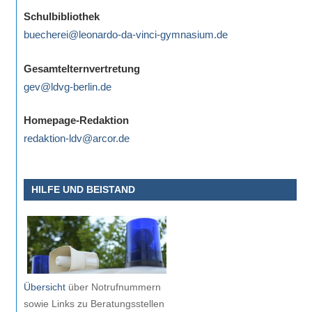
eine
Schulbibliothek
Information
buecherei@leonardo-da-vinci-gymnasium.de
nicht
finden,
Gesamtelternvertretung
stehen
gev@ldvg-berlin.de
am
Ende
Homepage-Redaktion
jeder
redaktion-ldv@arcor.de
Seite
verschiedene
HILFE UND BEISTAND
Möglichkeiten
der
Suche
zur
Verfügung.
Übersicht
über Notrufnummern
sowie Links zu Beratungsstellen