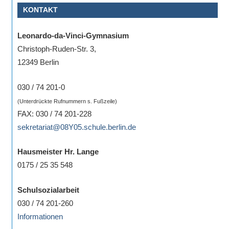
KONTAKT
Sportwettkampf,
Musik-
Leonardo-da-Vinci-Gymnasium
oder
Christoph-Ruden-Str. 3,
Theaterveranstaltung,
12349 Berlin
Exkursion
oder
030 / 74 201-0
Reise
(Unterdrückte Rufnummern s. Fußzeile)
–
FAX: 030 / 74 201-228
unsere
sekretariat@08Y05.schule.berlin.de
Schülerinnen
und
Hausmeister Hr. Lange
Schüler
0175 / 25 35 548
sind
dabei!
Schulsozialarbeit
Sollten
030 / 74 201-260
Sie
Informationen
einmal