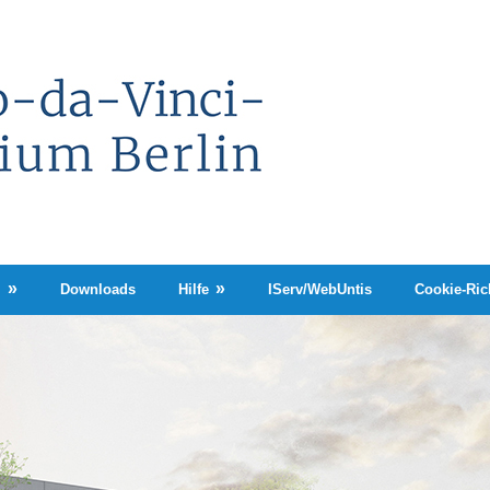
Leonardo-
da-
Vinci-
Gymnasium
Berlin
n
Downloads
Hilfe
IServ/WebUntis
Cookie-Rich