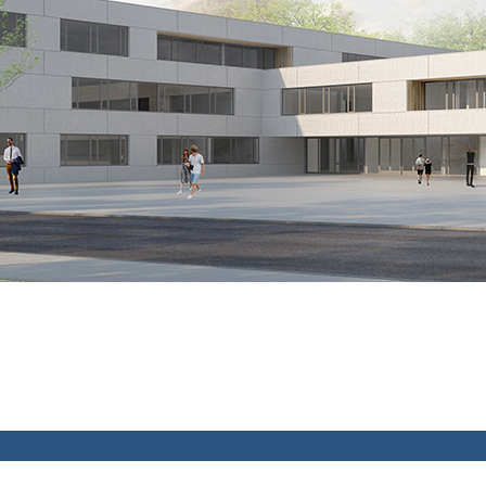
chulpsychologin
Tag der offenen Tür