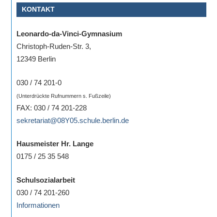
KONTAKT
Sportwettkampf,
Musik-
Leonardo-da-Vinci-Gymnasium
oder
Christoph-Ruden-Str. 3,
Theaterveranstaltung,
12349 Berlin
Exkursion
oder
030 / 74 201-0
Reise
(Unterdrückte Rufnummern s. Fußzeile)
–
FAX: 030 / 74 201-228
unsere
sekretariat@08Y05.schule.berlin.de
Schülerinnen
und
Hausmeister Hr. Lange
Schüler
0175 / 25 35 548
sind
dabei!
Schulsozialarbeit
Sollten
030 / 74 201-260
Sie
Informationen
einmal