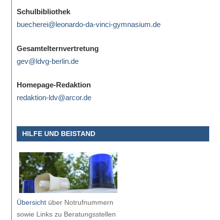
eine
Schulbibliothek
Information
buecherei@leonardo-da-vinci-gymnasium.de
nicht
finden,
Gesamtelternvertretung
stehen
gev@ldvg-berlin.de
am
Ende
Homepage-Redaktion
jeder
redaktion-ldv@arcor.de
Seite
verschiedene
HILFE UND BEISTAND
Möglichkeiten
der
Suche
zur
Verfügung.
Übersicht
über Notrufnummern
sowie Links zu Beratungsstellen