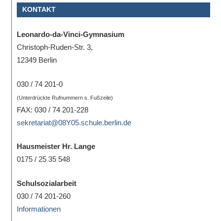
KONTAKT
Sportwettkampf,
Musik-
Leonardo-da-Vinci-Gymnasium
oder
Christoph-Ruden-Str. 3,
Theaterveranstaltung,
12349 Berlin
Exkursion
oder
030 / 74 201-0
Reise
(Unterdrückte Rufnummern s. Fußzeile)
–
FAX: 030 / 74 201-228
unsere
sekretariat@08Y05.schule.berlin.de
Schülerinnen
und
Hausmeister Hr. Lange
Schüler
0175 / 25 35 548
sind
dabei!
Schulsozialarbeit
Sollten
030 / 74 201-260
Sie
Informationen
einmal