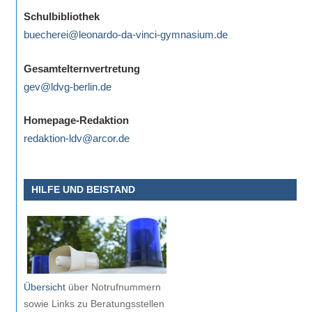
eine
Schulbibliothek
Information
buecherei@leonardo-da-vinci-gymnasium.de
nicht
finden,
Gesamtelternvertretung
stehen
gev@ldvg-berlin.de
am
Ende
Homepage-Redaktion
jeder
redaktion-ldv@arcor.de
Seite
verschiedene
HILFE UND BEISTAND
Möglichkeiten
der
Suche
zur
Verfügung.
Übersicht
über Notrufnummern
sowie Links zu Beratungsstellen