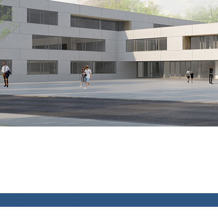
chulpsychologin
Tag der offenen Tür