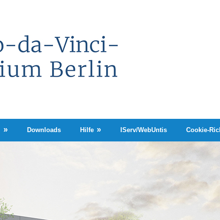
Leonardo-
da-
Vinci-
Gymnasium
Berlin
n
Downloads
Hilfe
IServ/WebUntis
Cookie-Rich