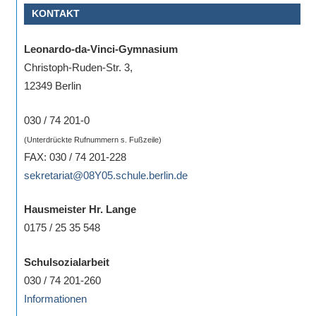
KONTAKT
Sportwettkampf,
Musik-
Leonardo-da-Vinci-Gymnasium
oder
Christoph-Ruden-Str. 3,
Theaterveranstaltung,
12349 Berlin
Exkursion
oder
030 / 74 201-0
Reise
(Unterdrückte Rufnummern s. Fußzeile)
–
FAX: 030 / 74 201-228
unsere
sekretariat@08Y05.schule.berlin.de
Schülerinnen
und
Hausmeister Hr. Lange
Schüler
0175 / 25 35 548
sind
dabei!
Schulsozialarbeit
Sollten
030 / 74 201-260
Sie
Informationen
einmal