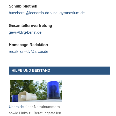
eine
Schulbibliothek
Information
buecherei@leonardo-da-vinci-gymnasium.de
nicht
finden,
Gesamtelternvertretung
stehen
gev@ldvg-berlin.de
am
Ende
Homepage-Redaktion
jeder
redaktion-ldv@arcor.de
Seite
verschiedene
HILFE UND BEISTAND
Möglichkeiten
der
Suche
zur
Verfügung.
Übersicht
über Notrufnummern
sowie Links zu Beratungsstellen