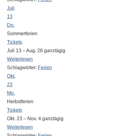
eine
Juli
Information
13
nicht
Do.
finden,
Sommerferien
stehen
Tickets
am
Juli 13 – Aug. 26
ganztägig
Ende
Weiterlesen
jeder
Schlagwörter:
Ferien
Seite
verschiedene
Okt.
Möglichkeiten
23
der
Mo.
Suche
Herbstferien
zur
Tickets
Verfügung.
Okt. 23 – Nov. 4
ganztägig
Weiterlesen
Schlagwörter:
Ferien