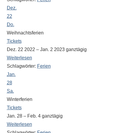
Antworten
Dez.
zu
bieten.
22
Daneben
Do.
gibt
Weihnachtsferien
es
Tickets
viele
Dez. 22 2022 – Jan. 2 2023
ganztägig
Beiträge
Weiterlesen
zu
Schlagwörter:
Ferien
den
Jan.
Aktivitäten
28
an
Sa.
unserer
Winterferien
Schule.
Tickets
Ob
Jan. 28 – Feb. 4
ganztägig
Sprach-,
Mathematik-
Weiterlesen
oder
Schlagwörter:
Ferien