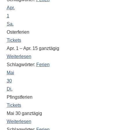
Sportwettkampf,
Apr.
Musik-
1
oder
Sa.
Theaterveranstaltung,
Osterferien
Exkursion
Tickets
oder
Apr. 1 – Apr. 15
ganztägig
Reise
Weiterlesen
–
Schlagwörter:
Ferien
unsere
Mai
Schülerinnen
30
und
Di.
Schüler
sind
Pfingstferien
dabei!
Tickets
Sollten
Mai 30
ganztägig
Sie
Weiterlesen
einmal
Schlagwörter:
Ferien