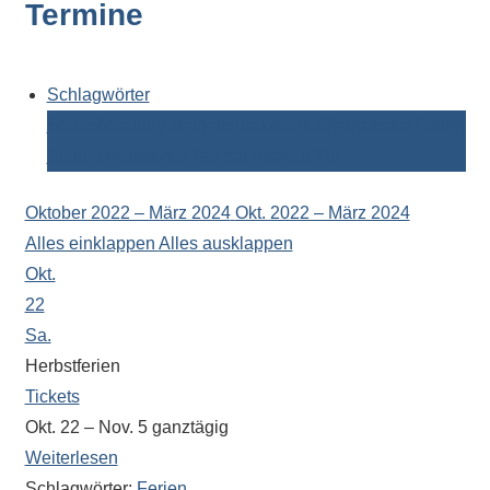
Termine
Kontaktdaten,
Informationen
zur
Zusammensetzung
Schlagwörter
der
Berufsberatung
Betriebspraktikum
Elternabend
Ferien
Schülerschaft
Schulpsychologin
Tag der offenen Tür
oder
zur
Oktober 2022 – März 2024
Okt. 2022 – März 2024
Ausstattung
Alles einklappen
Alles ausklappen
der
Okt.
Räume
22
–
Sa.
wir
Herbstferien
versuchen
Tickets
auf
Okt. 22 – Nov. 5
ganztägig
alle
Weiterlesen
Fragen
Schlagwörter:
Ferien