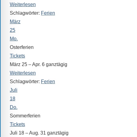
Sprach-,
Weiterlesen
Mathematik-
Schlagwörter:
Ferien
oder
März
Sportwettkampf,
25
Musik-
Mo.
oder
Osterferien
Theaterveranstaltung,
Tickets
Exkursion
März 25 – Apr. 6
ganztägig
oder
Weiterlesen
Reise
Schlagwörter:
Ferien
–
Juli
unsere
18
Schülerinnen
Do.
und
Schüler
Sommerferien
sind
Tickets
dabei!
Juli 18 – Aug. 31
ganztägig