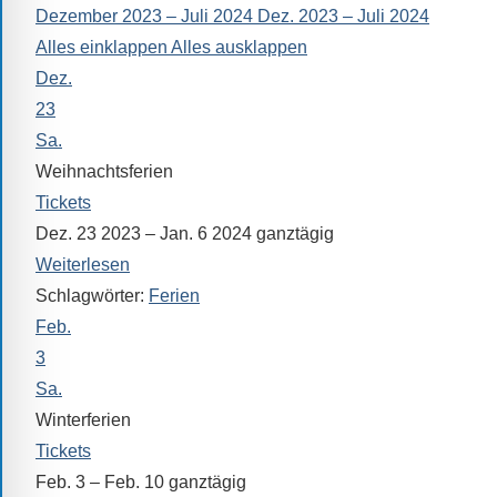
Dezember 2023 – Juli 2024
Dez. 2023 – Juli 2024
alle
Alles einklappen
Alles ausklappen
Fragen
Dez.
Antworten
zu
23
bieten.
Sa.
Daneben
Weihnachtsferien
gibt
Tickets
es
Dez. 23 2023 – Jan. 6 2024
ganztägig
viele
Weiterlesen
Beiträge
Schlagwörter:
Ferien
zu
Feb.
den
3
Aktivitäten
Sa.
an
Winterferien
unserer
Tickets
Schule.
Feb. 3 – Feb. 10
ganztägig
Ob