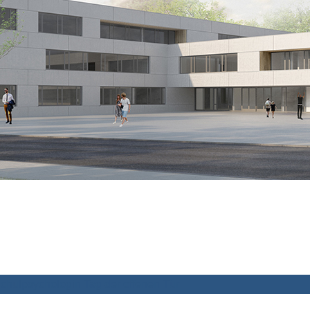
chulpsychologin
Tag der offenen Tür