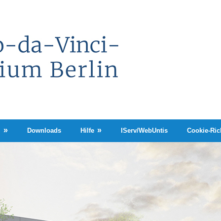
Leonardo-
da-
Vinci-
Gymnasium
Berlin
n
Downloads
Hilfe
IServ/WebUntis
Cookie-Rich