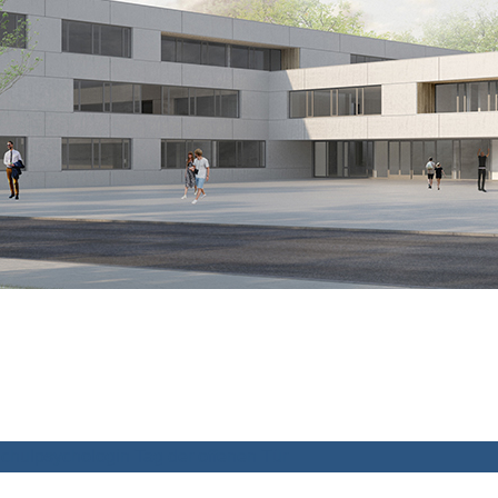
chulpsychologin
Tag der offenen Tür