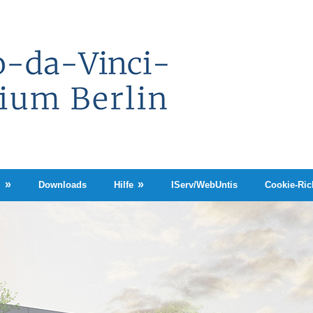
Leonardo-
da-
Vinci-
Gymnasium
Berlin
n
Downloads
Hilfe
IServ/WebUntis
Cookie-Rich