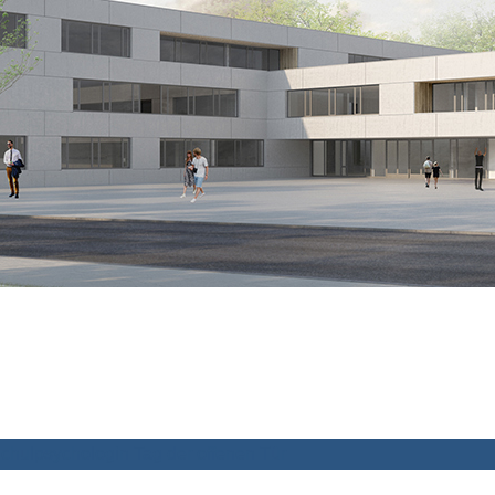
chulpsychologin
Tag der offenen Tür