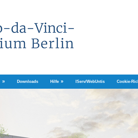
Leonardo-
da-
Vinci-
Gymnasium
Berlin
n
Downloads
Hilfe
IServ/WebUntis
Cookie-Rich