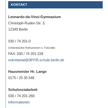
KONTAKT
Sportwettkampf,
Musik-
Leonardo-da-Vinci-Gymnasium
oder
Christoph-Ruden-Str. 3,
Theaterveranstaltung,
12349 Berlin
Exkursion
oder
030 / 74 201-0
Reise
(Unterdrückte Rufnummern s. Fußzeile)
–
FAX: 030 / 74 201-228
unsere
sekretariat@08Y05.schule.berlin.de
Schülerinnen
und
Hausmeister Hr. Lange
Schüler
0175 / 25 35 548
sind
dabei!
Schulsozialarbeit
Sollten
030 / 74 201-260
Sie
Informationen
einmal