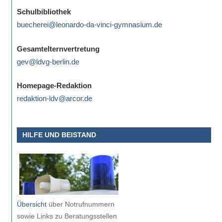
eine
Schulbibliothek
Information
buecherei@leonardo-da-vinci-gymnasium.de
nicht
finden,
Gesamtelternvertretung
stehen
gev@ldvg-berlin.de
am
Ende
Homepage-Redaktion
jeder
redaktion-ldv@arcor.de
Seite
verschiedene
HILFE UND BEISTAND
Möglichkeiten
der
Suche
zur
Verfügung.
Übersicht
über Notrufnummern
sowie Links zu Beratungsstellen