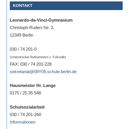
KONTAKT
Sportwettkampf,
Musik-
Leonardo-da-Vinci-Gymnasium
oder
Christoph-Ruden-Str. 3,
Theaterveranstaltung,
12349 Berlin
Exkursion
oder
030 / 74 201-0
Reise
(Unterdrückte Rufnummern s. Fußzeile)
–
FAX: 030 / 74 201-228
unsere
sekretariat@08Y05.schule.berlin.de
Schülerinnen
und
Hausmeister Hr. Lange
Schüler
0175 / 25 35 548
sind
dabei!
Schulsozialarbeit
Sollten
030 / 74 201-260
Sie
Informationen
einmal