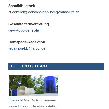
eine
Schulbibliothek
Information
buecherei@leonardo-da-vinci-gymnasium.de
nicht
finden,
Gesamtelternvertretung
stehen
gev@ldvg-berlin.de
am
Ende
Homepage-Redaktion
jeder
redaktion-ldv@arcor.de
Seite
verschiedene
HILFE UND BEISTAND
Möglichkeiten
der
Suche
zur
Verfügung.
Übersicht
über Notrufnummern
sowie Links zu Beratungsstellen