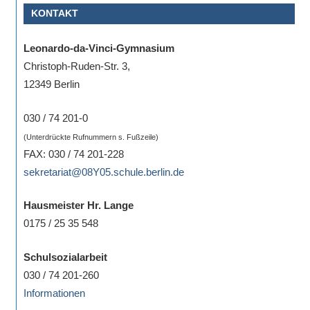
KONTAKT
Sportwettkampf,
Musik-
Leonardo-da-Vinci-Gymnasium
oder
Christoph-Ruden-Str. 3,
Theaterveranstaltung,
12349 Berlin
Exkursion
oder
030 / 74 201-0
Reise
(Unterdrückte Rufnummern s. Fußzeile)
–
FAX: 030 / 74 201-228
unsere
sekretariat@08Y05.schule.berlin.de
Schülerinnen
und
Hausmeister Hr. Lange
Schüler
0175 / 25 35 548
sind
dabei!
Schulsozialarbeit
Sollten
030 / 74 201-260
Sie
Informationen
einmal