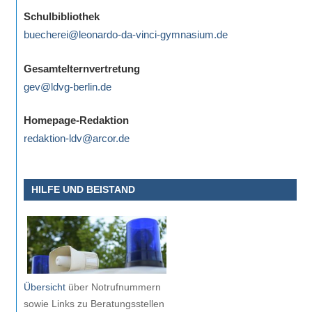
eine
Schulbibliothek
Information
buecherei@leonardo-da-vinci-gymnasium.de
nicht
finden,
Gesamtelternvertretung
stehen
gev@ldvg-berlin.de
am
Ende
Homepage-Redaktion
jeder
redaktion-ldv@arcor.de
Seite
verschiedene
HILFE UND BEISTAND
Möglichkeiten
der
Suche
zur
Verfügung.
Übersicht
über Notrufnummern
sowie Links zu Beratungsstellen