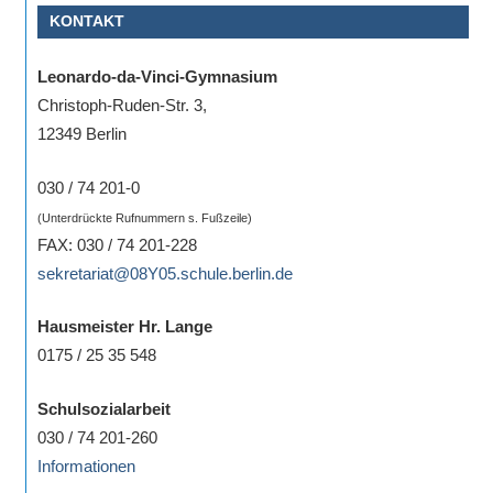
KONTAKT
Sportwettkampf,
Musik-
Leonardo-da-Vinci-Gymnasium
oder
Christoph-Ruden-Str. 3,
Theaterveranstaltung,
12349 Berlin
Exkursion
oder
030 / 74 201-0
Reise
(Unterdrückte Rufnummern s. Fußzeile)
–
FAX: 030 / 74 201-228
unsere
sekretariat@08Y05.schule.berlin.de
Schülerinnen
und
Hausmeister Hr. Lange
Schüler
0175 / 25 35 548
sind
dabei!
Schulsozialarbeit
Sollten
030 / 74 201-260
Sie
Informationen
einmal