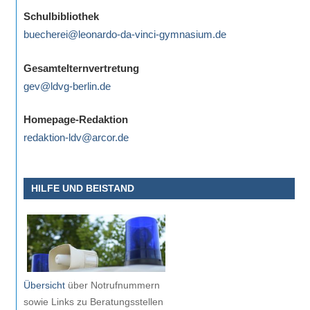
eine
Schulbibliothek
Information
buecherei@leonardo-da-vinci-gymnasium.de
nicht
finden,
Gesamtelternvertretung
stehen
gev@ldvg-berlin.de
am
Ende
Homepage-Redaktion
jeder
redaktion-ldv@arcor.de
Seite
verschiedene
HILFE UND BEISTAND
Möglichkeiten
der
Suche
zur
Verfügung.
Übersicht
über Notrufnummern
sowie Links zu Beratungsstellen